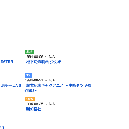
1994-08-06 ～ N/A
HEATER
地下幻燈劇画 少女椿
1994-08-21 ～ N/A
乱馬チームVS
超世紀末ギャグアニメ ～中崎タツヤ傑
作選2～
1994-08-25 ～ N/A
幽幻怪社
 3