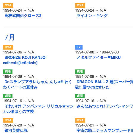
1994-06-24 ～ N/A
1994-06-24 ～ N/A
高校武闘伝クローズ2
ライオン・キング
7月
1994-07-06 ～ N/A
1994-07-08 ～ 1994-09-30
BRONZE KOJI KANJO
メタルファイター❤MIKU
cathexis[keθeksis]
1994-07-09 ～ N/A
1994-07-09 ～ N/A
Dr.スランプアラレちゃん んちゃ!! わく
DRAGON BALL Z 超[スーパー
わくハートの夏休み
破!! 勝つのはオレだ
1994-07-16 ～ N/A
1994-07-16 ～ N/A
それいけ! アンパンマン リリカル★マジ
みんなあつまれ! アンパンマン
カルまほうの学校
1994-07-20 ～ N/A
1994-07-21 ～ N/A
銀河英雄伝説
宇宙の騎士テッカマンブレードⅡ