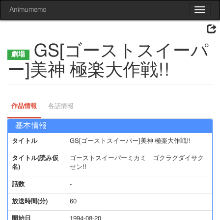
Animumemo
Toggle
navigat
GS[ゴーストスイーパ
ー]美神 極楽大作戦!!
作品情報
各話情報
基本情報
タイトル
GS[ゴーストスイーパー]美神 極楽大作戦!!
タイトル(読み仮
ゴーストスイーパーミカミ ゴクラクダイサク
名)
セン!!
話数
-
放送時間(分)
60
開始日
1994-08-20