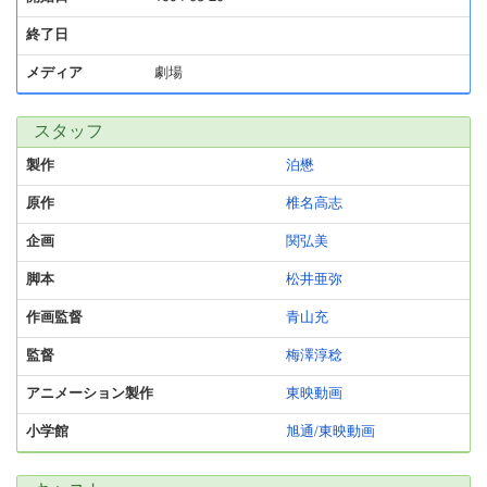
終了日
メディア
劇場
スタッフ
製作
泊懋
原作
椎名高志
企画
関弘美
脚本
松井亜弥
作画監督
青山充
監督
梅澤淳稔
アニメーション製作
東映動画
小学館
旭通/東映動画