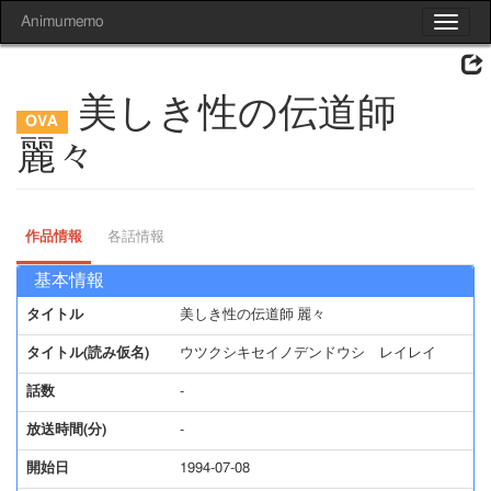
Animumemo
Toggle
navigat
美しき性の伝道師
麗々
作品情報
各話情報
基本情報
タイトル
美しき性の伝道師 麗々
タイトル(読み仮名)
ウツクシキセイノデンドウシ レイレイ
話数
-
放送時間(分)
-
開始日
1994-07-08