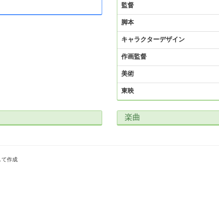
監督
脚本
キャラクターデザイン
作画監督
美術
東映
楽曲
して作成