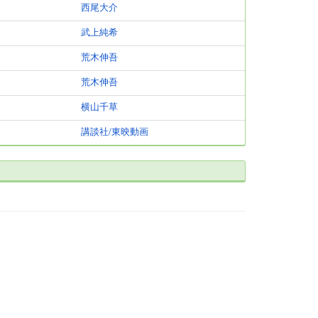
西尾大介
武上純希
荒木伸吾
荒木伸吾
横山千草
講談社/東映動画