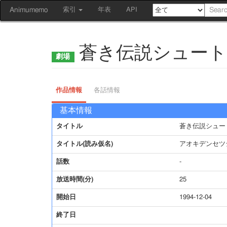
Animumemo
索引
年表
API
蒼き伝説シュート
作品情報
各話情報
基本情報
タイトル
蒼き伝説シュー
タイトル(読み仮名)
アオキデンセツ
話数
-
放送時間(分)
25
開始日
1994-12-04
終了日