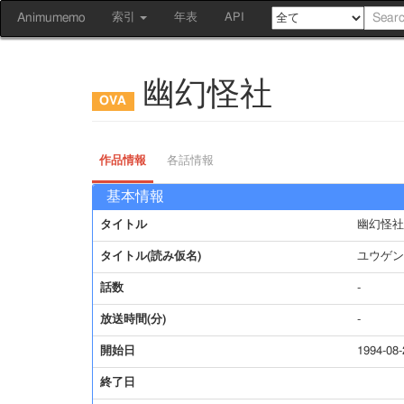
Animumemo
索引
年表
API
幽幻怪社
作品情報
各話情報
基本情報
タイトル
幽幻怪社
タイトル(読み仮名)
ユウゲン
話数
-
放送時間(分)
-
開始日
1994-08-
終了日