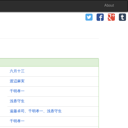
About
六月十三
渡辺麻実
千明孝一
浅香守生
遠藤卓司、千明孝一、浅香守生
千明孝一