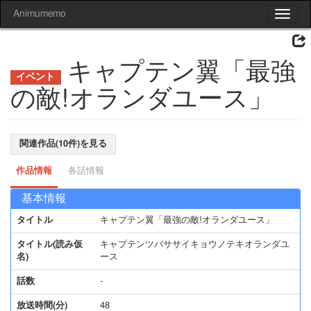
Animumemo
Toggle
navigat
キャプテン翼「最強
の敵!オランダユース」
関連作品(10件)を見る
作品情報
各話情報
基本情報
タイトル
キャプテン翼「最強の敵!オランダユース」
タイトル(読み仮
キャプテンツバササイキョウノテキオランダユ
名)
ース
話数
-
放送時間(分)
48