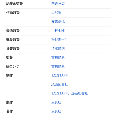
総作画監督
岡迫亘広
作画監督
山沢実
安東信悦
美術監督
小林七郎
撮影監督
笹野進一/
音響監督
清水勝則
監督
古川順康
絵コンテ
古川順康
制作
J.C.STAFF
読売広告社
J.C.STAFF、読売広告社
製作
集英社
著作
集英社