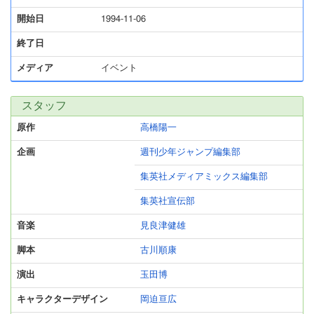
開始日
1994-11-06
終了日
メディア
イベント
スタッフ
原作
高橋陽一
企画
週刊少年ジャンプ編集部
集英社メディアミックス編集部
集英社宣伝部
音楽
見良津健雄
脚本
古川順康
演出
玉田博
キャラクターデザイン
岡迫亘広