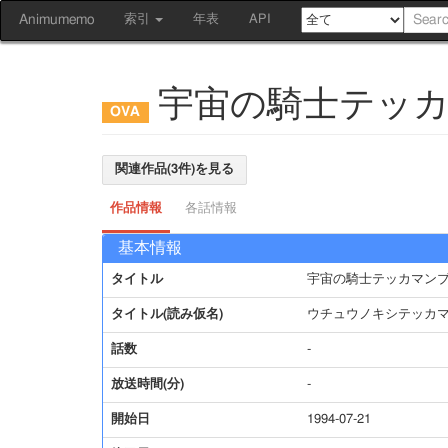
Animumemo
索引
年表
API
宇宙の騎士テッカ
関連作品(3件)を見る
作品情報
各話情報
基本情報
タイトル
宇宙の騎士テッカマンブ
タイトル(読み仮名)
ウチュウノキシテッカマ
話数
-
放送時間(分)
-
開始日
1994-07-21