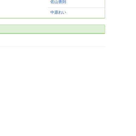
佐山善則
中原れい