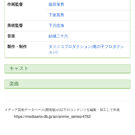
作画監督
坂田筆男
下坂英男
美術監督
下川忠海
音楽
結城二十六
製作・制作
タツノコプロダクション(竜の子プロダクシ
ョン)
キャスト
楽曲
メディア芸術データベース(開発版)の以下のコンテンツを編集・加工して作成
https://mediaarts-db.jp/an/anime_series/4762