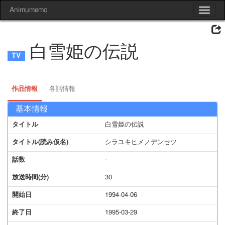
Animumemo
Toggle
navigat
白雪姫の伝説
作品情報
各話情報
基本情報
タイトル
白雪姫の伝説
タイトル(読み仮名)
シラユキヒメノデンセツ
話数
-
放送時間(分)
30
開始日
1994-04-06
終了日
1995-03-29