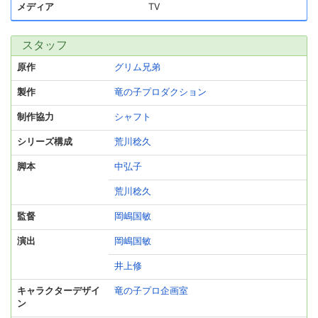
メディア
TV
スタッフ
原作
グリム兄弟
製作
竜の子プロダクション
制作協力
シャフト
シリーズ構成
荒川稔久
脚本
中弘子
荒川稔久
監督
岡嶋国敏
演出
岡嶋国敏
井上修
キャラクターデザイ
竜の子プロ企画室
ン