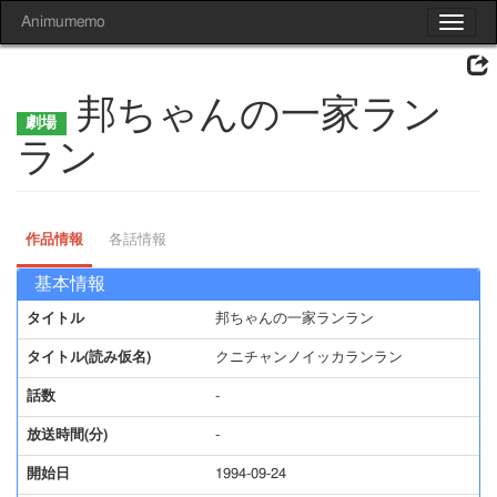
Animumemo
Toggle
navigat
邦ちゃんの一家ラン
ラン
作品情報
各話情報
基本情報
タイトル
邦ちゃんの一家ランラン
タイトル(読み仮名)
クニチャンノイッカランラン
話数
-
放送時間(分)
-
開始日
1994-09-24