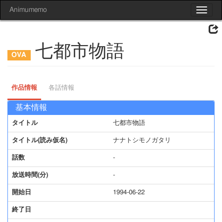
Animumemo
Toggle
navigat
七都市物語
作品情報
各話情報
基本情報
タイトル
七都市物語
タイトル(読み仮名)
ナナトシモノガタリ
話数
-
放送時間(分)
-
開始日
1994-06-22
終了日