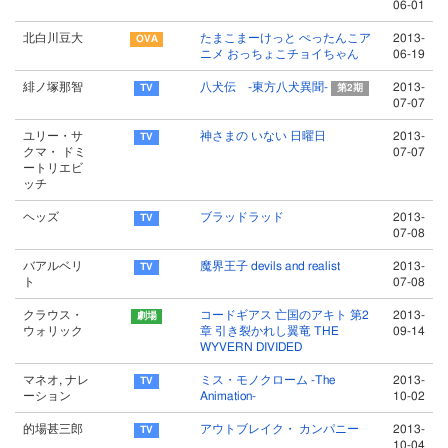
06-01
北白川豆大
たまこまーけっと ぺったんこア
2013-
ニメ おっちょこチョイちゃん
06-19
緋ノ塚那智
八犬伝 -東方八犬異聞-
2013-
第2期
07-07
ユリー・サ
神さまの いない 日曜日
2013-
クマ・ ドミ
07-07
ートリエビ
ッチ
ヘッズ
ブラッドラッド
2013-
07-08
バアルベリ
魔界王子 devils and realist
2013-
ト
07-08
クラウス・
コードギアス 亡国のアキト 第2
2013-
ウォリック
章 引き裂かれし翼竜 THE
09-14
WYVERN DIVIDED
マネオ, ナレ
ミス・モノクローム -The
2013-
ーション
Animation-
10-02
的場甚三郎
アウトブレイク・ カンパニー
2013-
10-04