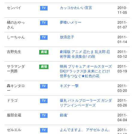
センパイ
カッコかわいい宣言
2010-
11-05
橘のおやっ
夢喰いメリー
2011-
さん
01-07
しーちゃん
放浪息子
2011-
01-14
吉野先生
劇場版 アニメ 忍たま 乱太郎 忍
2011-
術学園 全員集合! の段
03-12
サラマンダ
映画 プリキュア オールスターズ
2011-
ー男爵
DX[デラックス]3 未来にとどけ!
03-19
世界をつなぐ★虹色の花
轟キンタロ
キズナ 一撃
2011-
ー
03-20
ドラゴ
爆丸 バトルブローラーズ ガンダ
2011-
リアンインベーダーズ
03-26
服部全蔵
銀魂'
2011-
04-04
ゼルエル
よんでますよ、 アザゼル さん。
2011-