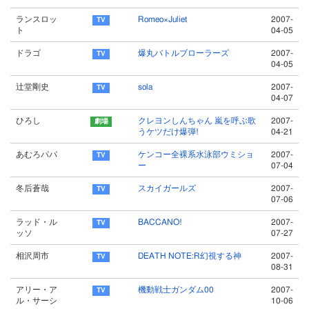
ランスロッ
Romeo×Juliet
2007-
ト
04-05
ドラゴ
爆丸バトルブローラーズ
2007-
04-05
辻堂剛史
sola
2007-
04-07
ひろし
クレヨンしんちゃん 嵐を呼ぶ歌
2007-
うケツだけ爆弾!
04-21
あむろパパ
ケンコー全裸系水泳部ウミショ
2007-
ー
07-04
冬后蒼哉
スカイガールズ
2007-
07-06
ラッド・ル
BACCANO!
2007-
ッソ
07-27
相沢周市
DEATH NOTE:R幻視する神
2007-
08-31
アリー・ア
機動戦士ガンダム00
2007-
ル・サーシ
10-06