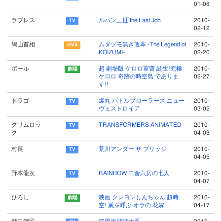
01-08
ラブレス
ルパン三世 the Last Job
2010-
02-12
鳩山首相
ムダヅモ無き改革 -The Legend of
2010-
KOIZUMI-
02-26
ポール
超 劇場版 ケロロ軍曹 誕生!究極
2010-
ケロロ 奇跡の時空島 でありま
02-27
す!!
ドラゴ
爆丸 バトルブローラーズ ニュー
2010-
ヴェストロイア
03-02
グリムロッ
TRANSFORMERS ANIMATED
2010-
ク
04-03
村長
荒川アンダー ザ ブリッジ
2010-
04-05
野本龍次
RAINBOW 二舎六房の七人
2010-
04-07
ひろし
映画 クレヨンしんちゃん 超時
2010-
空! 嵐を呼ぶ オラの 花嫁
04-17