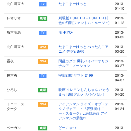
北白川豆大
たまこまーけっと
2013-
01-10
レオリオ
劇場版 HUNTER × HUNTER 緋
2013-
色の幻影[ファントム・ルージュ]
01-12
坂本龍馬
龍 -RYO-
2013-
03-02
北白川豆大
たまこまーけっと ぺったんこア
2013-
ニメ デラ's BAR
03-20
霧夜
閃乱カグラ 爆乳ハイパーオリジ
2013-
ナルアニメーション
03-27
榎本勇
宇宙戦艦 ヤマト 2199
2013-
04-07
ひろし
映画 クレヨンしんちゃん バカう
2013-
まっ! B級グルメサバイバル!!
04-20
トニー・ス
アイアンマン ライズ・オブ・テ
2013-
ターク
クノヴォア ・『容疑者:トニ
04-24
ー・スターク』…絶対絶命!アイ
アンマンの最後!?
ベーガル
どーにゃつ
2013-