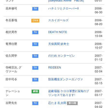
ランド
[SonyMusic Anime Fes.06]
05-07
花本修司
ハチミツとクローバーⅡ
2006-
06-30
冬后蒼哉
スカイガールズ
2006-
08-20
相沢周市
DEATH NOTE
2006-
10-04
竜導往壓
天保異聞 妖奇士
2006-
10-07
佐久間学
のだめ カンタービレ
2007-
01-12
寺崎宗次, グ
REIDEEN
2007-
ヴァール
02-04
田中司令
獣装機攻ダンクーガノヴァ
2007-
02-15
ナレーショ
超劇場版 ケロロ軍曹2 深海のプ
2007-
ン
リンセスであります!
03-17
吉野先生
忍たま 乱太郎
2007-
第15期
04-02