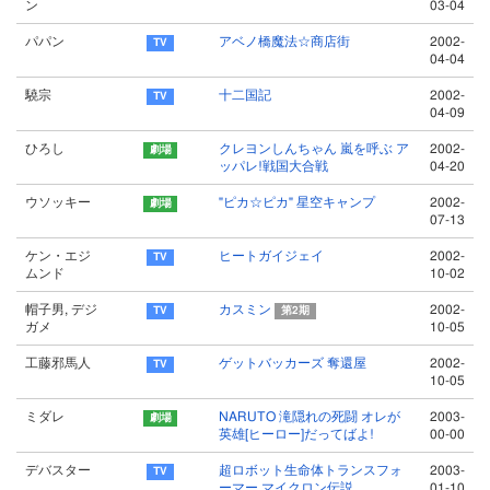
ン
03-04
パパン
アベノ橋魔法☆商店街
2002-
04-04
驍宗
十二国記
2002-
04-09
ひろし
クレヨンしんちゃん 嵐を呼ぶ ア
2002-
ッパレ!戦国大合戦
04-20
ウソッキー
"ピカ☆ピカ" 星空キャンプ
2002-
07-13
ケン・エジ
ヒートガイジェイ
2002-
ムンド
10-02
帽子男, デジ
カスミン
2002-
第2期
ガメ
10-05
工藤邪馬人
ゲットバッカーズ 奪還屋
2002-
10-05
ミダレ
NARUTO 滝隠れの死闘 オレが
2003-
英雄[ヒーロー]だってばよ!
00-00
デバスター
超ロボット生命体トランスフォ
2003-
ーマー マイクロン伝説
01-10