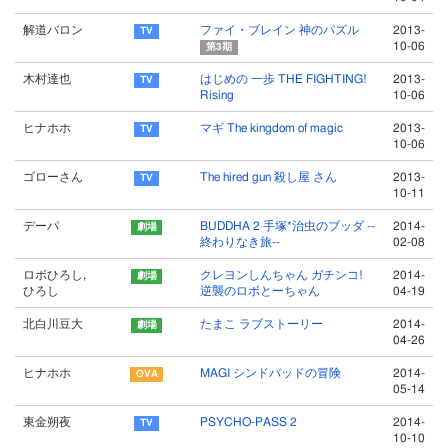
解道バロン
ファイ・ブレイン 神のパズル
2013-
10-06
第3期
木村達也
はじめの 一歩 THE FIGHTING!
2013-
Rising
10-06
ヒナホホ
マギ The kingdom of magic
2013-
10-06
ゴローさん
The hired gun 殺し屋 さん
2013-
10-11
デーパ
BUDDHA 2 手塚*治虫のブッダ --
2014-
終わりなき旅--
02-08
ロボひろし,
クレヨンしんちゃん ガチンコ!
2014-
ひろし
逆襲のロボとーちゃん
04-19
北白川豆大
たまこ ラブストーリー
2014-
04-26
ヒナホホ
MAGI シンドバッドの冒険
2014-
05-14
東金朔夜
PSYCHO-PASS 2
2014-
10-10