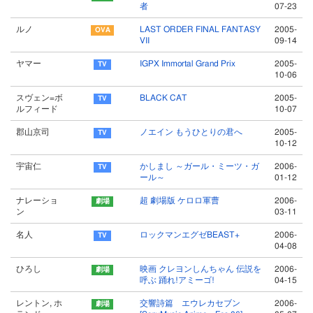
者
07-23
ルノ
LAST ORDER FINAL FANTASY
2005-
VII
09-14
ヤマー
IGPX Immortal Grand Prix
2005-
10-06
スヴェン=ボ
BLACK CAT
2005-
ルフィード
10-07
郡山京司
ノエイン もうひとりの君へ
2005-
10-12
宇宙仁
かしまし ～ガール・ミーツ・ガ
2006-
ール～
01-12
ナレーショ
超 劇場版 ケロロ軍曹
2006-
ン
03-11
名人
ロックマンエグゼBEAST+
2006-
04-08
ひろし
映画 クレヨンしんちゃん 伝説を
2006-
呼ぶ 踊れ!アミーゴ!
04-15
レントン, ホ
交響詩篇 エウレカセブン
2006-