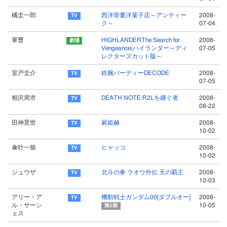
橘圭一郎
西洋骨董洋菓子店～アンティー
2008-
ク～
07-04
軍曹
HIGHLANDERThe Search for
2008-
Vengeance(ハイランダー～ディ
07-05
レクターズカット版～
室戸圭介
鉄腕バーディーDECODE
2008-
07-05
相沢周市
DEATH NOTE:R2Lを継ぐ者
2008-
08-22
田神景世
屍姫赫
2008-
10-02
傘叶一狼
ヒャッコ
2008-
10-02
ジュウザ
北斗の拳 ラオウ外伝 天の覇王
2008-
10-03
アリー・ア
機動戦士ガンダム00[ダブルオー]
2008-
ル・サーシ
10-05
第2期
ェス