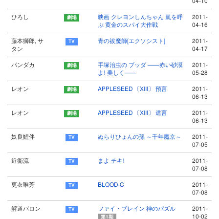
04-10
ひろし
映画 クレヨンしんちゃん 嵐を呼
2011-
ぶ 黄金のスパイ大作戦
04-16
藤本獅郎, サ
青の祓魔師[エクソシスト]
2011-
タン
04-17
パンダカ
手塚治虫の ブッダ ──赤い砂漠
2011-
よ! 美しく──
05-28
レオン
APPLESEED 〔XIII〕 預言
2011-
06-13
レオン
APPLESEED 〔XIII〕 遺言
2011-
06-13
奴良鯉伴
ぬらりひょんの孫 ～千年魔京～
2011-
07-05
近衛流
まよ チキ!
2011-
07-08
更衣唯芳
BLOOD-C
2011-
07-08
解道バロン
ファイ・ブレイン 神のパズル
2011-
10-02
第1期