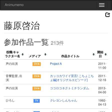
Animumemo
Toggle
navigat
藤原啓治
参加作品一覧
213件
役職/キャ
開始
ラクター名
メディア
作品タイトル
日
声の出演
Project A
2011-
11-00
音響監督, 出
カッコカワイイ宣言! こちょこち
2011-
演
ょ編[オリジナルエピソード]
12-16
声の出演
ココロコネクトミチランダム
2013-
04-00
ひろし
クレヨンしんちゃん
1992-
04-13