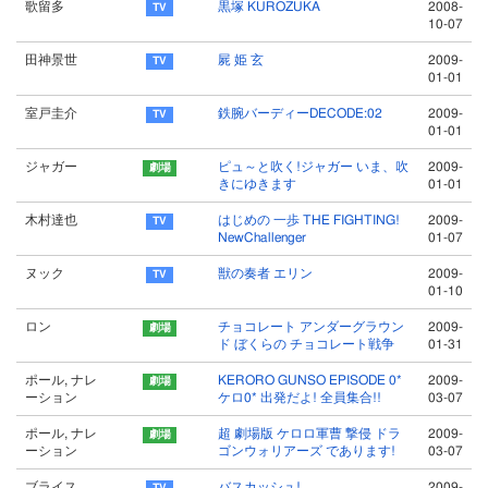
歌留多
黒塚 KUROZUKA
2008-
10-07
田神景世
屍 姫 玄
2009-
01-01
室戸圭介
鉄腕バーディーDECODE:02
2009-
01-01
ジャガー
ピュ～と吹く!ジャガー いま、吹
2009-
きにゆきます
01-01
木村達也
はじめの 一歩 THE FIGHTING!
2009-
NewChallenger
01-07
ヌック
獣の奏者 エリン
2009-
01-10
ロン
チョコレート アンダーグラウン
2009-
ド ぼくらの チョコレート戦争
01-31
ポール, ナレ
KERORO GUNSO EPISODE 0*
2009-
ーション
ケロ0* 出発だよ! 全員集合!!
03-07
ポール, ナレ
超 劇場版 ケロロ軍曹 撃侵 ドラ
2009-
ーション
ゴンウォリアーズ であります!
03-07
ブライス
バスカッシュ!
2009-