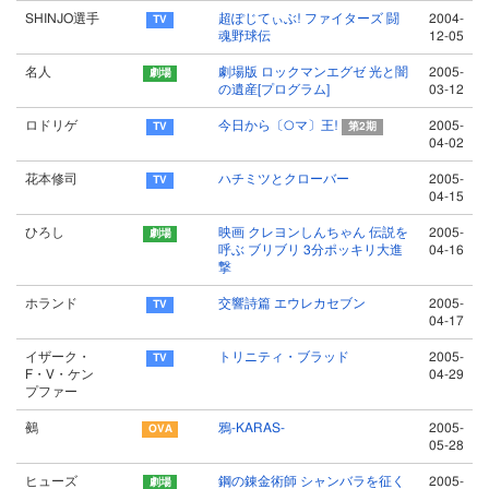
SHINJO選手
超ぽじてぃぶ! ファイターズ 闘
2004-
魂野球伝
12-05
名人
劇場版 ロックマンエグゼ 光と闇
2005-
の遺産[プログラム]
03-12
ロドリゲ
今日から〔○マ〕王!
2005-
第2期
04-02
花本修司
ハチミツとクローバー
2005-
04-15
ひろし
映画 クレヨンしんちゃん 伝説を
2005-
呼ぶ ブリブリ 3分ポッキリ大進
04-16
撃
ホランド
交響詩篇 エウレカセブン
2005-
04-17
イザーク・
トリニティ・ブラッド
2005-
F・V・ケン
04-29
プファー
鵺
鴉-KARAS-
2005-
05-28
ヒューズ
鋼の錬金術師 シャンバラを征く
2005-