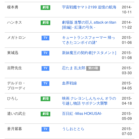
榎本勇
宇宙戦艦ヤマト2199 追憶の航海
2014-
10-11
ハンネス
劇場版 進撃の巨人 attack on titan
2014-
[前編] - 紅蓮の弓矢 -
11-22
メガトロン
キュートランスフォーマー 帰っ
2015-
てきたコンボイの謎*
01-06
東城迅
新妹魔王の契約者[テスタメント]
2015-
01-08
吉野先生
忍たま 乱太郎
2015-
第23期
03-30
デルドロ・
血界戦線
2015-
ブローディ
04-05
ひろし
映画 クレヨンしんちゃん オラの
2015-
引越し物語 サボテン大襲撃
04-18
遣いの武士
百日紅 -Miss HOKUSAI-
2015-
05-09
蒼月紫暮
うしおととら
2015-
07-03