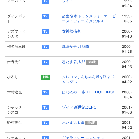
アーバイン
ゾイド
1999-
09-04
ダイノボッ
超生命体 トランスフォーマー ビ
1999-
ト
ーストウォーズ メタルス
10-06
アズマ・ヒ
女神候補生
2000-
ジカタ
01-10
椎名順三郎
風まかせ 月影蘭
2000-
01-26
吉野先生
忍たま 乱太郎
2000-
第8期
04-03
ひろし
クレヨンしんちゃん嵐を呼ぶジ
2000-
ャングル
04-22
木村達也
はじめの 一歩 THE FIGHTING!
2000-
10-04
ジャック・
ゾイド 新世紀/ZERO
2001-
シスコ
01-06
野村先生
忍たま乱太郎
2001-
第9期
04-02
ウォルコッ
ギャラクシー エンジェル
2001-