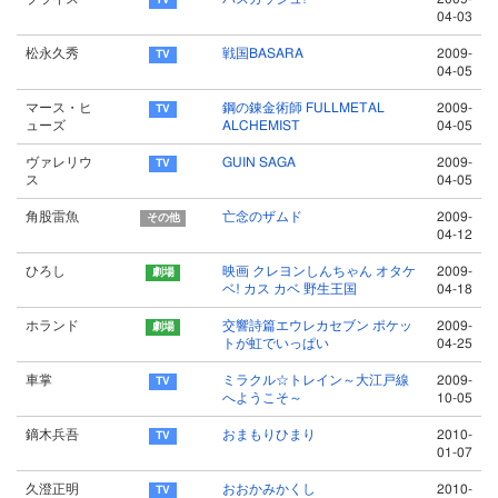
04-03
松永久秀
戦国BASARA
2009-
04-05
マース・ヒ
鋼の錬金術師 FULLMETAL
2009-
ューズ
ALCHEMIST
04-05
ヴァレリウ
GUIN SAGA
2009-
ス
04-05
角股雷魚
亡念のザムド
2009-
04-12
ひろし
映画 クレヨンしんちゃん オタケ
2009-
ベ! カス カベ 野生王国
04-18
ホランド
交響詩篇エウレカセブン ポケッ
2009-
トが虹でいっぱい
04-25
車掌
ミラクル☆トレイン～大江戸線
2009-
へようこそ～
10-05
鏑木兵吾
おまもりひまり
2010-
01-07
久澄正明
おおかみかくし
2010-