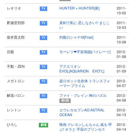
レオリオ
HUNTER × HUNTER[新]
2011-
10-02
釈迦堂刑部
真剣で私に 恋しなさい!! まじこ
2011-
い
10-03
坂井貫太郎
灼眼のシャナⅢ[Final]
2011-
10-08
百眼
モーレツ❤宇宙海賊[パイレーツ]
2012-
01-08
不動・ZEN
アクエリオン
2012-
EVOL[AQUARION EVO*L]
01-09
メガトロン
超ロボット生命体 トランスフォ
2012-
ーマー プライム
04-07
解道バロン
ファイ・ブレイン 神のパズル
2012-
04-08
第2期
レントン
エウレカセブンAO ASTRAL
2012-
OCEAN
04-13
ひろし
映画 クレヨンしんちゃん 嵐を 呼
2012-
ぶ! オラと 宇宙のプリンセス
04-14