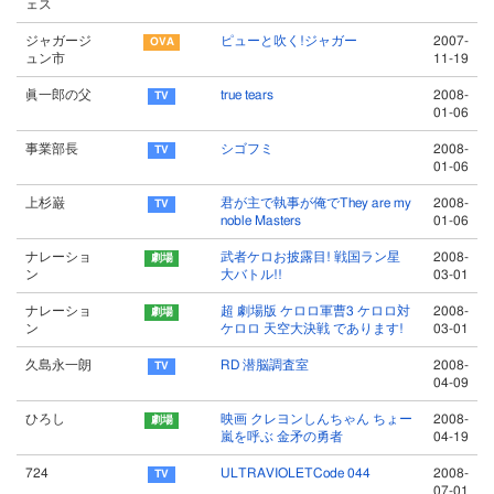
ェス
ジャガージ
ピューと吹く!ジャガー
2007-
ュン市
11-19
眞一郎の父
true tears
2008-
01-06
事業部長
シゴフミ
2008-
01-06
上杉巌
君が主で執事が俺でThey are my
2008-
noble Masters
01-06
ナレーショ
武者ケロお披露目! 戦国ラン星
2008-
ン
大バトル!!
03-01
ナレーショ
超 劇場版 ケロロ軍曹3 ケロロ対
2008-
ン
ケロロ 天空大決戦 であります!
03-01
久島永一朗
RD 潜脳調査室
2008-
04-09
ひろし
映画 クレヨンしんちゃん ちょー
2008-
嵐を呼ぶ 金矛の勇者
04-19
724
ULTRAVIOLETCode 044
2008-
07-01