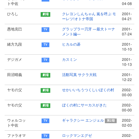
ト中佐
04-08
ひろし
クレヨンしんちゃん 嵐を呼ぶ モ
2001-
ーレツ!オトナ帝国
04-21
愚地克巳
グラップラー刃牙 ―最大トーナ
2001-
メント編―
07-24
緒方九段
ヒカルの碁
2001-
10-10
デジガメ
カスミン
2001-
10-13
田沼晴義
活動写真 サクラ大戦
2001-
12-22
ヤモの父
せかいいちうつくしいぼくの村
2002-
00-00
ヤモの父
ぼくの村にサーカスがきた
2002-
00-00
ウォルコッ
ギャラクシー エンジェル
2002-
第2期
ト中佐
02-03
ファラオマ
ロックマンエグゼ
2002-