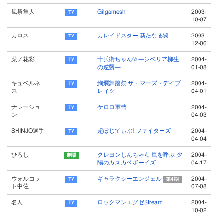
風祭隼人
Gilgamesh
2003-
10-07
カロス
カレイドスター 新たなる翼
2003-
12-06
菜ノ花彩
十兵衛ちゃん② ―シベリア柳生
2004-
の逆襲―
01-08
キュベルネ
絢爛舞踏祭 ザ・マーズ・デイブ
2004-
ス
レイク
04-01
ナレーショ
ケロロ軍曹
2004-
ン
04-03
SHINJO選手
超ぽじてぃぶ! ファイターズ
2004-
04-04
ひろし
クレヨンしんちゃん 嵐を呼ぶ 夕
2004-
陽のカスカベボーイズ
04-17
ウォルコッ
ギャラクシーエンジェル
2004-
第4期
ト中佐
07-08
名人
ロックマンエグゼStream
2004-
10-02