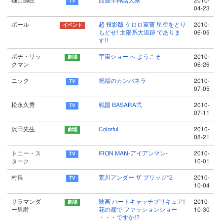
樋口師匠
四畳半神話大系
2010-
04-23
ポール
超 投影版 ケロロ軍曹 星空をとり
2010-
もどせ! 太陽系大追跡 でありま
06-05
す!!
ポチ・リッ
宇宙ショー へ ようこそ
2010-
クマン
06-26
ニック
祝福のカンパネラ
2010-
07-05
松永久秀
戦国 BASARA弐
2010-
07-11
沢田先生
Colorful
2010-
08-21
トニー・ス
IRON MAN-アイアンマン-
2010-
ターク
10-01
村長
荒川アンダー ザ ブリッジ*2
2010-
10-04
サラマンダ
映画 ハートキャッチプリキュア!
2010-
ー男爵
花の都で ファッションショー
10-30
・・・ですか!?