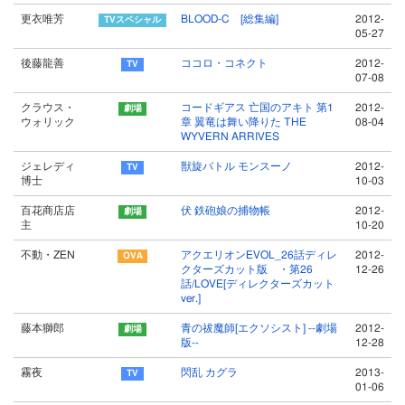
更衣唯芳
BLOOD-C [総集編]
2012-
05-27
後藤龍善
ココロ・コネクト
2012-
07-08
クラウス・
コードギアス 亡国のアキト 第1
2012-
ウォリック
章 翼竜は舞い降りた THE
08-04
WYVERN ARRIVES
ジェレディ
獣旋バトル モンスーノ
2012-
博士
10-03
百花商店店
伏 鉄砲娘の捕物帳
2012-
主
10-20
不動・ZEN
アクエリオンEVOL_26話ディレ
2012-
クターズカット版 ・第26
12-26
話/LOVE[ディレクターズカット
ver.]
藤本獅郎
青の祓魔師[エクソシスト] --劇場
2012-
版--
12-28
霧夜
閃乱 カグラ
2013-
01-06