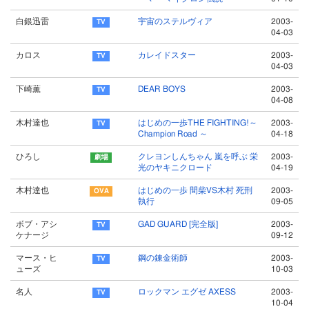
白銀迅雷
宇宙のステルヴィア
2003-
04-03
カロス
カレイドスター
2003-
04-03
下崎薫
DEAR BOYS
2003-
04-08
木村達也
はじめの一歩THE FIGHTING!～
2003-
Champion Road ～
04-18
ひろし
クレヨンしんちゃん 嵐を呼ぶ 栄
2003-
光のヤキニクロード
04-19
木村達也
はじめの一歩 間柴VS木村 死刑
2003-
執行
09-05
ボブ・アシ
GAD GUARD [完全版]
2003-
ケナージ
09-12
マース・ヒ
鋼の錬金術師
2003-
ューズ
10-03
名人
ロックマン エグゼ AXESS
2003-
10-04