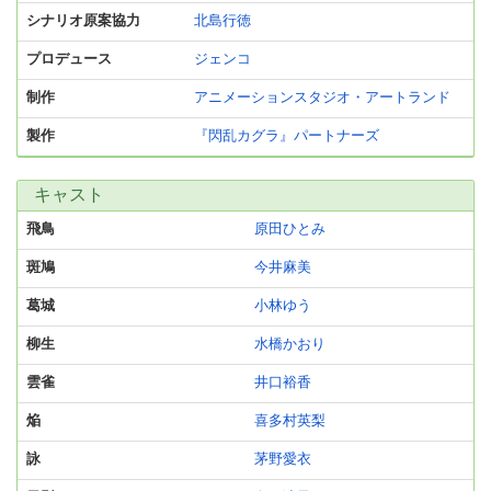
シナリオ原案協力
北島行徳
プロデュース
ジェンコ
制作
アニメーションスタジオ・アートランド
製作
『閃乱カグラ』パートナーズ
キャスト
飛鳥
原田ひとみ
斑鳩
今井麻美
葛城
小林ゆう
柳生
水橋かおり
雲雀
井口裕香
焔
喜多村英梨
詠
茅野愛衣