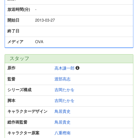
放送時間(分)
-
開始日
2013-03-27
終了日
メディア
OVA
スタッフ
原作
高木謙一郎
監督
渡部高志
シリーズ構成
吉岡たかを
脚本
吉岡たかを
キャラクターデザイン
鳥居貴史
総作画監督
鳥居貴史
キャラクター原案
八重樫南