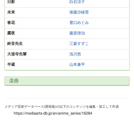
日影
白石涼子
未来
後藤沙緒里
春花
豊口めぐみ
霧夜
藤原啓治
鈴音先生
三森すずこ
大道寺先輩
浅川悠
半蔵
山本兼平
楽曲
メディア芸術データベース(開発版)の以下のコンテンツを編集・加工して作成
https://mediaarts-db.jp/an/anime_series/16284