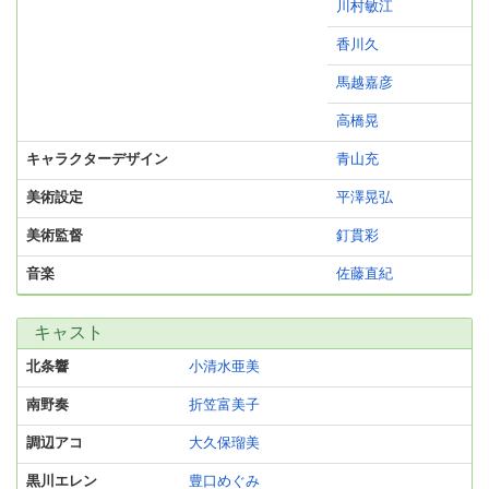
川村敏江
香川久
馬越嘉彦
高橋晃
キャラクターデザイン
青山充
美術設定
平澤晃弘
美術監督
釘貫彩
音楽
佐藤直紀
キャスト
北条響
小清水亜美
南野奏
折笠富美子
調辺アコ
大久保瑠美
黒川エレン
豊口めぐみ