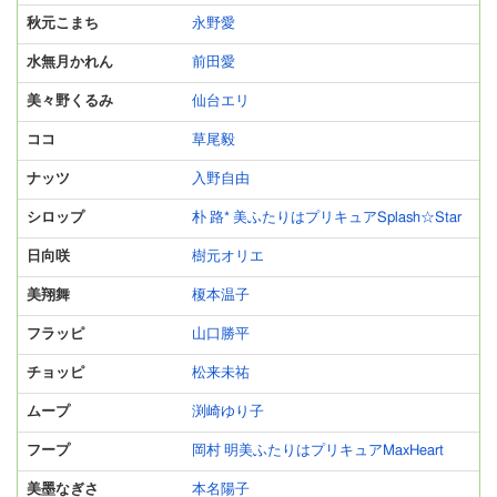
秋元こまち
永野愛
水無月かれん
前田愛
美々野くるみ
仙台エリ
ココ
草尾毅
ナッツ
入野自由
シロップ
朴 路* 美ふたりはプリキュアSplash☆Star
日向咲
樹元オリエ
美翔舞
榎本温子
フラッピ
山口勝平
チョッピ
松来未祐
ムープ
渕崎ゆり子
フープ
岡村 明美ふたりはプリキュアMaxHeart
美墨なぎさ
本名陽子