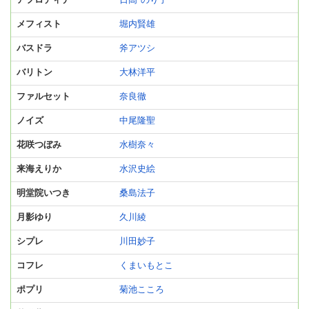
アフロディテ
日高*のり子
メフィスト
堀内賢雄
バスドラ
斧アツシ
バリトン
大林洋平
ファルセット
奈良徹
ノイズ
中尾隆聖
花咲つぼみ
水樹奈々
来海えりか
水沢史絵
明堂院いつき
桑島法子
月影ゆり
久川綾
シプレ
川田妙子
コフレ
くまいもとこ
ポプリ
菊池こころ