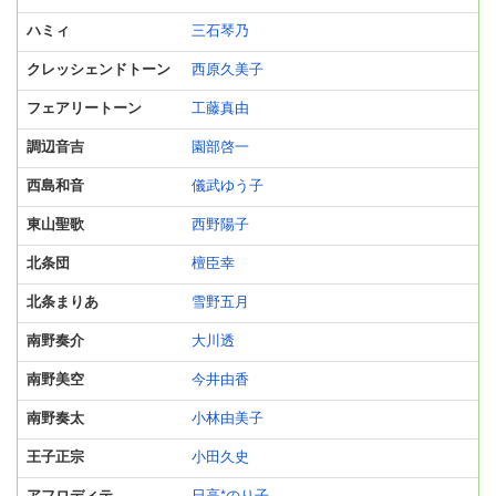
ハミィ
三石琴乃
クレッシェンドトーン
西原久美子
フェアリートーン
工藤真由
調辺音吉
園部啓一
西島和音
儀武ゆう子
東山聖歌
西野陽子
北条団
檀臣幸
北条まりあ
雪野五月
南野奏介
大川透
南野美空
今井由香
南野奏太
小林由美子
王子正宗
小田久史