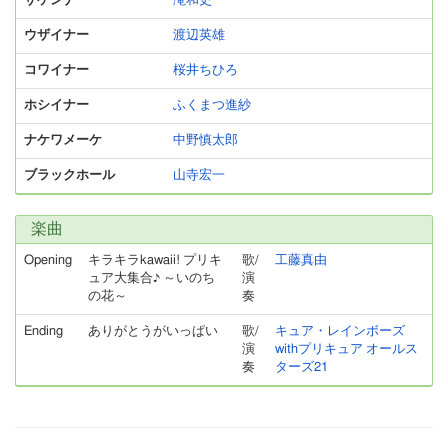
ザケンナー
滝和史
ウザイナー
渡辺英雄
コワイナー
桜井ちひろ
ホシイナー
ふくまつ進紗
ナケワメーケ
中野慎太郎
ブラックホール
山寺宏一
楽曲
Opening
キラキラkawaii! プリキ
歌/
工藤真由
ュア大集合♪ ～いのち
演
の花～
奏
Ending
ありがとうがいっぱい
歌/
キュア・レインボーズ
演
withプリキュア オールス
奏
ターズ21