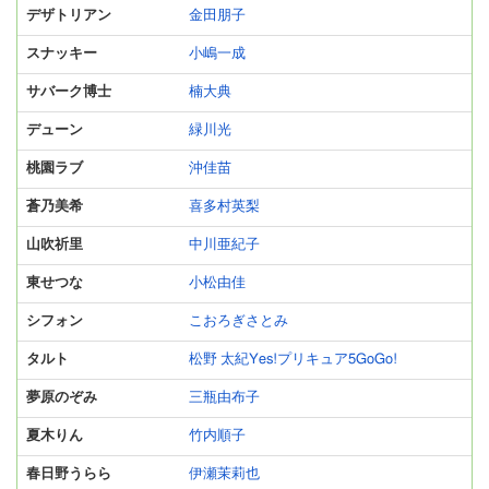
デザトリアン
金田朋子
スナッキー
小嶋一成
サバーク博士
楠大典
デューン
緑川光
桃園ラブ
沖佳苗
蒼乃美希
喜多村英梨
山吹祈里
中川亜紀子
東せつな
小松由佳
シフォン
こおろぎさとみ
タルト
松野 太紀Yes!プリキュア5GoGo!
夢原のぞみ
三瓶由布子
夏木りん
竹内順子
春日野うらら
伊瀬茉莉也