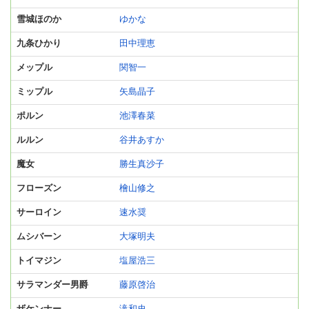
雪城ほのか
ゆかな
九条ひかり
田中理恵
メップル
関智一
ミップル
矢島晶子
ポルン
池澤春菜
ルルン
谷井あすか
魔女
勝生真沙子
フローズン
檜山修之
サーロイン
速水奨
ムシバーン
大塚明夫
トイマジン
塩屋浩三
サラマンダー男爵
藤原啓治