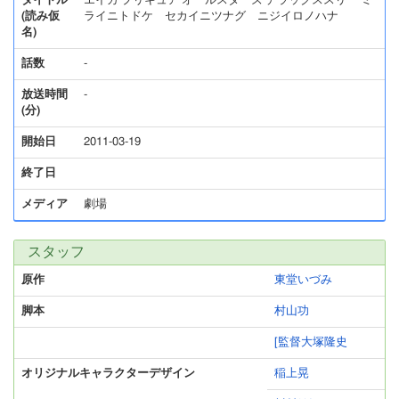
タイトル
エイガ プリキュア オールスターズ デラックススリー ミ
(読み仮
ライニトドケ セカイニツナグ ニジイロノハナ
名)
話数
-
放送時間
-
(分)
開始日
2011-03-19
終了日
メディア
劇場
スタッフ
原作
東堂いづみ
脚本
村山功
[監督大塚隆史
オリジナルキャラクターデザイン
稲上晃