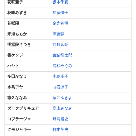
花咲薫子
坂本千夏
花咲みずき
加藤優子
花咲陽一
金光宣明
来海ももか
伊藤静
明堂院さつき
前野智昭
番ケンジ
置鮎龍太郎
ハヤト
浦和めぐみ
多田かなえ
小島幸子
水島アヤ
白石涼子
志久ななみ
藤井ゆきよ
ダークプリキュア
高山みなみ
コブラージャ
野島裕史
クモジャキー
竹本英史