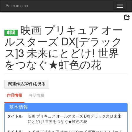
Animumemo
Toggle
navigat
映画 プリキュア オー
ルスターズ DX[デラック
ス]3 未来にとどけ! 世界
をつなぐ★虹色の花
関連作品(32件)を見る
作品情報
各話情報
基本情報
タイトル
映画 プリキュア オールスターズ DX[デラックス]3 未来
にとどけ! 世界をつなぐ★虹色の花