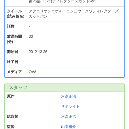
第26話/LOVE[ディレクターズカットver.]
タイトル
アクエリオンエボル ニジュウロクワディレクターズ
(読み仮名)
カットバン
話数
-
放送時間
30
(分)
開始日
2012-12-26
終了日
メディア
OVA
スタッフ
原作
河森正治
サテライト
総監督
河森正治
監督
山本裕介