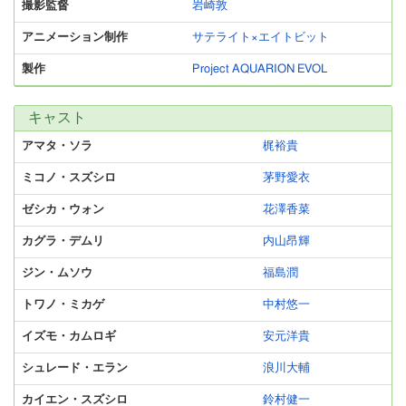
撮影監督
岩崎敦
アニメーション制作
サテライト×エイトビット
製作
Project AQUARION EVOL
キャスト
アマタ・ソラ
梶裕貴
ミコノ・スズシロ
茅野愛衣
ゼシカ・ウォン
花澤香菜
カグラ・デムリ
内山昂輝
ジン・ムソウ
福島潤
トワノ・ミカゲ
中村悠一
イズモ・カムロギ
安元洋貴
シュレード・エラン
浪川大輔
カイエン・スズシロ
鈴村健一