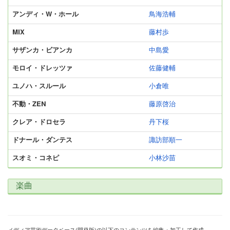
アンディ・W・ホール
鳥海浩輔
MIX
藤村歩
サザンカ・ビアンカ
中島愛
モロイ・ドレッツァ
佐藤健輔
ユノハ・スルール
小倉唯
不動・ZEN
藤原啓治
クレア・ドロセラ
丹下桜
ドナール・ダンテス
諏訪部順一
スオミ・コネピ
小林沙苗
楽曲