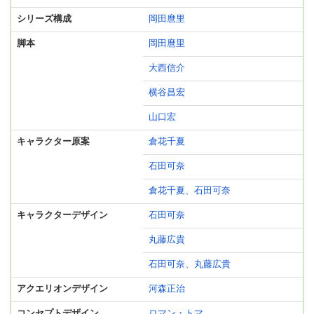
シリーズ構成
岡田麿里
脚本
岡田麿里
大西信介
横谷昌宏
山口宏
キャラクター原案
倉花千夏
石田可奈
倉花千夏、石田可奈
キャラクターデザイン
石田可奈
丸藤広貴
石田可奈、丸藤広貴
アクエリオンデザイン
河森正治
コンセプトデザイン
ロマン・トマ