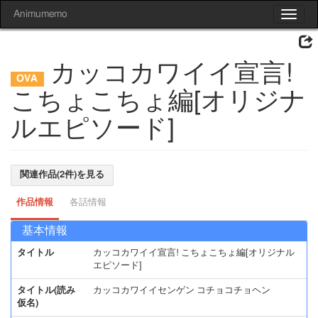
Animumemo
Toggle
navigat
カッコカワイイ宣言!
こちょこちょ編[オリジナ
ルエピソード]
関連作品(2件)を見る
作品情報
各話情報
基本情報
タイトル
カッコカワイイ宣言! こちょこちょ編[オリジナル
エピソード]
タイトル(読み
カッコカワイイセンゲン コチョコチョヘン
仮名)