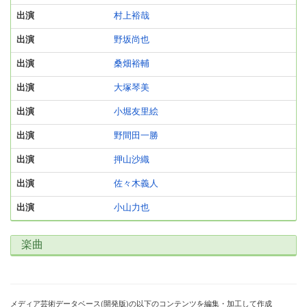
出演
村上裕哉
出演
野坂尚也
出演
桑畑裕輔
出演
大塚琴美
出演
小堀友里絵
出演
野間田一勝
出演
押山沙織
出演
佐々木義人
出演
小山力也
楽曲
メディア芸術データベース(開発版)の以下のコンテンツを編集・加工して作成