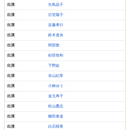
出演
矢島晶子
出演
日笠陽子
出演
近藤孝行
出演
鈴木達央
出演
阿部敦
出演
杉田智和
出演
下野紘
出演
谷山紀章
出演
小林ゆう
出演
金元寿子
出演
松山鷹志
出演
櫛田泰道
出演
白石晴香