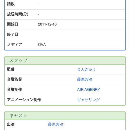
話数
-
放送時間(分)
-
開始日
2011-12-16
終了日
メディア
OVA
スタッフ
監督
まんきゅう
音響監督
藤原啓治
音響制作
AIR AGENRY
アニメーション制作
ギャザリング
キャスト
出演
藤原啓治