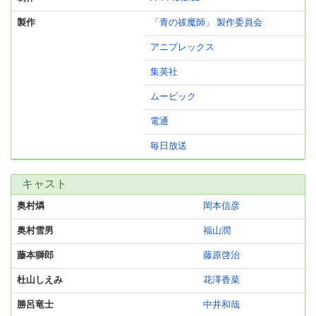
製作
「青の祓魔師」 製作委員会
アニプレックス
集英社
ムービック
電通
毎日放送
キャスト
奥村燐
岡本信彦
奥村雪男
福山潤
藤本獅郎
藤原啓治
杜山しえみ
花澤香菜
勝呂竜士
中井和哉