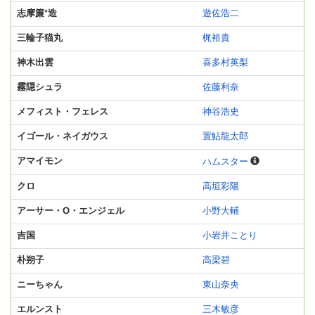
志摩簾*造
遊佐浩二
三輪子猫丸
梶裕貴
神木出雲
喜多村英梨
霧隠シュラ
佐藤利奈
メフィスト・フェレス
神谷浩史
イゴール・ネイガウス
置鮎龍太郎
アマイモン
ハムスター
クロ
高垣彩陽
アーサー・O・エンジェル
小野大輔
吉国
小岩井ことり
朴朔子
高梁碧
ニーちゃん
東山奈央
エルンスト
三木敏彦