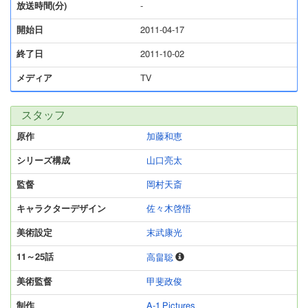
放送時間(分)
-
開始日
2011-04-17
終了日
2011-10-02
メディア
TV
スタッフ
原作
加藤和恵
シリーズ構成
山口亮太
監督
岡村天斎
キャラクターデザイン
佐々木啓悟
美術設定
末武康光
11～25話
高畠聡
美術監督
甲斐政俊
制作
A-1 Pictures