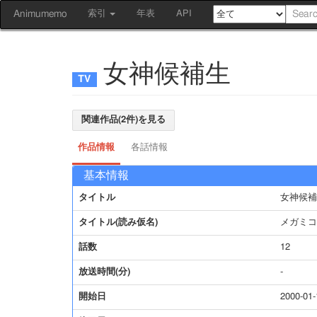
Animumemo
索引
年表
API
女神候補生
関連作品(2件)を見る
作品情報
各話情報
基本情報
タイトル
女神候補
タイトル(読み仮名)
メガミコ
話数
12
放送時間(分)
-
開始日
2000-01-