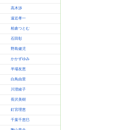
高木渉
遠近孝一
柏倉つとむ
石田彰
野島健児
かかずゆみ
半場友恵
白鳥由里
川澄綾子
長沢美樹
釘宮理恵
千葉千恵巳