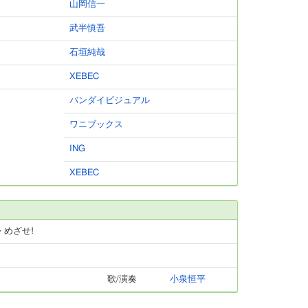
山岡信一
武半慎吾
石垣純哉
XEBEC
バンダイビジュアル
ワニブックス
ING
XEBEC
を めざせ!
歌/演奏
小泉恒平