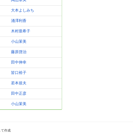
陶山章央
大本よしみち
涌澤利香
木村亜希子
小山茉美
藤原啓治
田中伸幸
皆口裕子
若本規夫
田中正彦
小山茉美
して作成