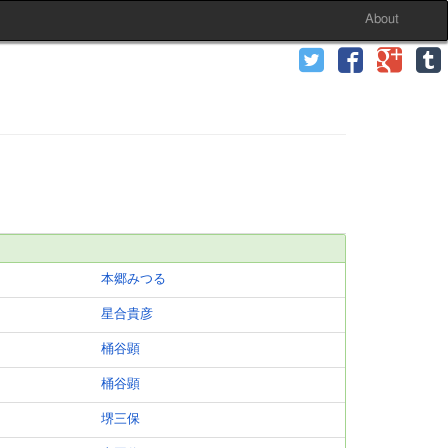
About
本郷みつる
星合貴彦
桶谷顕
桶谷顕
堺三保