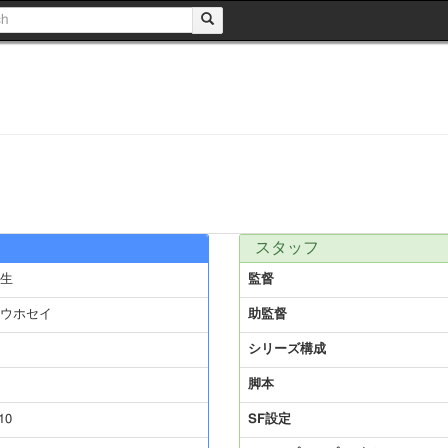
スタッフ
生
監督
ウホセイ
助監督
シリーズ構成
脚本
10
SF設定