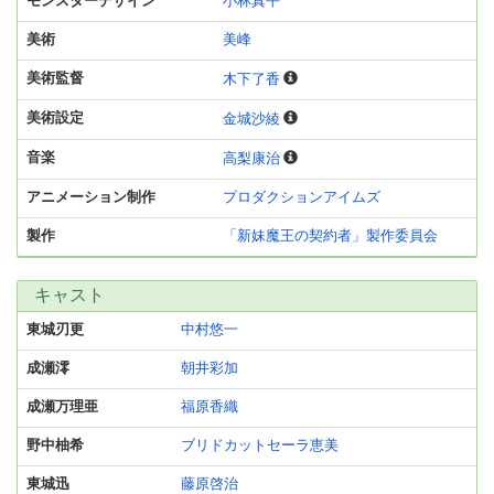
モンスターデザイン
小林真平
美術
美峰
美術監督
木下了香
美術設定
金城沙綾
音楽
高梨康治
アニメーション制作
プロダクションアイムズ
製作
「新妹魔王の契約者」製作委員会
キャスト
東城刃更
中村悠一
成瀬澪
朝井彩加
成瀬万理亜
福原香織
野中柚希
ブリドカットセーラ恵美
東城迅
藤原啓治