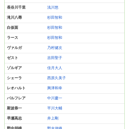
長谷川千里
浅川悠
滝川八尋
杉田智和
白仮面
杉田智和
ラース
杉田智和
ヴァルガ
乃村健次
ゼスト
吉田聖子
ゾルギア
佳月大人
シェーラ
西原久美子
レオハルト
興津和幸
バルフレア
中川慶一
斯波恭一
平川大輔
早瀬高志
井上剛
野中胡桃
野水伊織