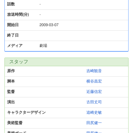
話数
-
放送時間(分)
-
開始日
2009-03-07
終了日
メディア
劇場
スタッフ
原作
吉崎観音
脚本
横谷昌宏
監督
近藤信宏
演出
古田丈司
キャラクターデザイン
追崎史敏
美術監督
田尻健一