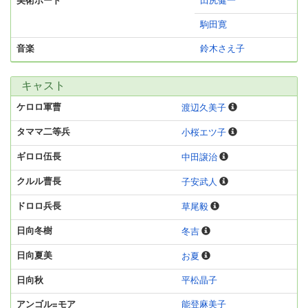
美術ボード
田尻健一
駒田寛
音楽
鈴木さえ子
キャスト
ケロロ軍曹
渡辺久美子
タママ二等兵
小桜エツ子
ギロロ伍長
中田譲治
クルル曹長
子安武人
ドロロ兵長
草尾毅
日向冬樹
冬吉
日向夏美
お夏
日向秋
平松晶子
アンゴル=モア
能登麻美子