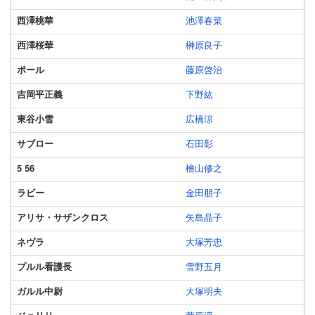
西澤桃華
池澤春菜
西澤桜華
榊原良子
ポール
藤原啓治
吉岡平正義
下野紘
東谷小雪
広橋涼
サブロー
石田彰
5 56
檜山修之
ラビー
金田朋子
アリサ・サザンクロス
矢島晶子
ネヴラ
大塚芳忠
プルル看護長
雪野五月
ガルル中尉
大塚明夫