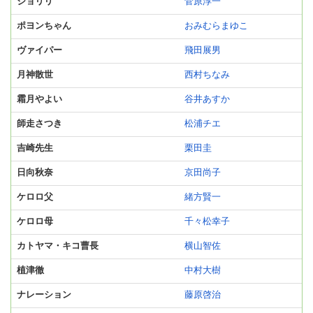
ジョリリ
菅原淳一
ポヨンちゃん
おみむらまゆこ
ヴァイパー
飛田展男
月神散世
西村ちなみ
霜月やよい
谷井あすか
師走さつき
松浦チエ
吉崎先生
栗田圭
日向秋奈
京田尚子
ケロロ父
緒方賢一
ケロロ母
千々松幸子
カトヤマ・キコ曹長
横山智佐
植津徹
中村大樹
ナレーション
藤原啓治