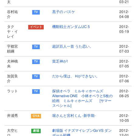
太
03-21
谷村祐
黒子の バスケ
2012-
介
04-08
タク
機動戦士ガンダムUC 5
2012-
ヤ・イ
05-19
レイ
宇都宮
超訳百人一首 うた恋い。
2012-
頼綱
07-03
犬神桃
貧乏神が!
2012-
央
07-05
加賀良
だから僕は、 Hができない。
2012-
介
07-06
ラット
探偵オペラ ミルキィホームズ
2012-
Alternative ONE 小林オペラと5枚の
08-25
絵画 ミルキィホームズ [サマー
スペシャル]
井浦秀
堀さんと宮村くん -新学期-
2012-
10-05
大空ヒ
劇場版 イナズマイレブンGo VS ダン
2012-
ロ
ボール戦機
12-01