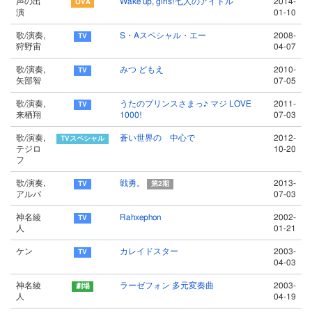
声の出
Wake up, girls!七人のアイドル
2014-
演
01-10
歌/演奏,
S・Aスペシャル・エー
2008-
狩野宙
04-07
歌/演奏,
みつ どもえ
2010-
矢部智
07-05
歌/演奏,
うたのプリンスさまっ♪ マジ LOVE
2011-
来栖翔
1000!
07-03
歌/演奏,
蒼い世界の 中心で
2012-
テジロ
10-20
フ
歌/演奏,
戦勇。
2013-
第2期
アルバ
07-03
神名綾
Rahxephon
2002-
人
01-21
ケン
カレイドスター
2003-
04-03
神名綾
ラーゼフォン 多元変奏曲
2003-
人
04-19