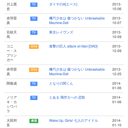
川上憲
ダイヤのA[エース]
2013-
史
10-06
赤羽雷
機巧少女は 傷つかない Unbreakable
2013-
真
Machine-Doll
10-07
百枝天
東京レイヴンズ
2013-
馬
10-09
コニ
進撃の巨人 attack on titan [OAD]
2013-
ー・ス
12-09
プリン
ガー
赤羽雷
機巧少女は 傷つかない Unbreakable
2013-
真
Machine-Doll
12-25
関俊成
となりの関くん
2014-
01-06
ノリア
とある 飛空士への 恋歌
2014-
キ・カ
01-06
シワバ
ラ
大田邦
Wake Up, Girls! 七人のアイドル
2014-
良
01-10