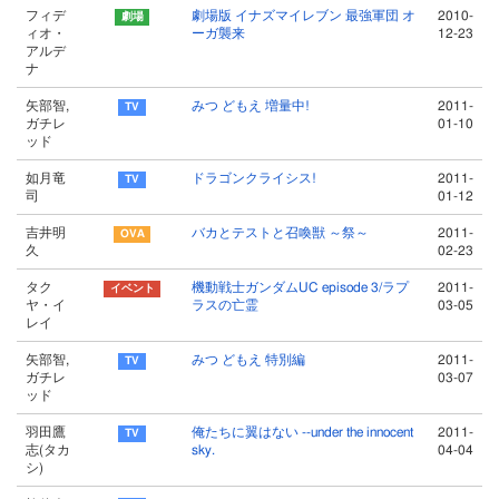
フィデ
劇場版 イナズマイレブン 最強軍団 オ
2010-
ィオ・
ーガ襲来
12-23
アルデ
ナ
矢部智,
みつ どもえ 増量中!
2011-
ガチレ
01-10
ッド
如月竜
ドラゴンクライシス!
2011-
司
01-12
吉井明
バカとテストと召喚獣 ～祭～
2011-
久
02-23
タク
機動戦士ガンダムUC episode 3/ラプ
2011-
ヤ・イ
ラスの亡霊
03-05
レイ
矢部智,
みつ どもえ 特別編
2011-
ガチレ
03-07
ッド
羽田鷹
俺たちに翼はない --under the innocent
2011-
志(タカ
sky.
04-04
シ)