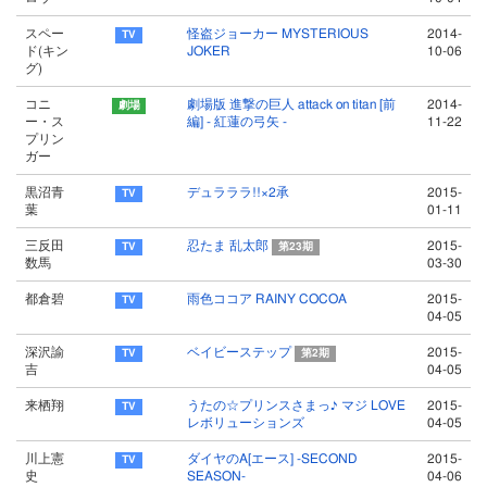
スペー
怪盗ジョーカー MYSTERIOUS
2014-
ド(キン
JOKER
10-06
グ)
コニ
劇場版 進撃の巨人 attack on titan [前
2014-
ー・ス
編] - 紅蓮の弓矢 -
11-22
プリン
ガー
黒沼青
デュラララ!!×2承
2015-
葉
01-11
三反田
忍たま 乱太郎
2015-
第23期
数馬
03-30
都倉碧
雨色ココア RAINY COCOA
2015-
04-05
深沢諭
ベイビーステップ
2015-
第2期
吉
04-05
来栖翔
うたの☆プリンスさまっ♪ マジ LOVE
2015-
レボリューションズ
04-05
川上憲
ダイヤのA[エース] -SECOND
2015-
史
SEASON-
04-06