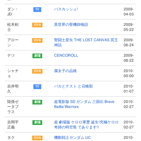
ダン・
バスカッシュ!
2009-
JD
04-03
柾木剣
異世界の聖機師物語
2009-
士
05-22
アロー
聖闘士星矢 THE LOST CANVAS 冥王
2009-
ン
神話
06-24
テツ
CENCOROLL
2009-
08-22
シャチ
腐女子の品格
2010-
ョ
00-00
吉井明
バカとテスト と召喚獣
2010-
久
01-07
陸孫ゼ
超電影版 SD ガンダム 三国伝 Brave
2010-
ータプ
Battle Warriors
02-27
ラス
吉岡平
超 劇場版 ケロロ軍曹 誕生!究極ケロロ
2010-
正義
奇跡の時空島 であります!!
02-27
タク
機動戦士ガンダム UC
2010-