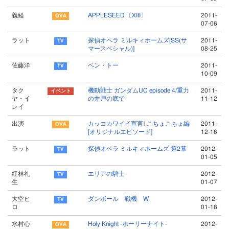
義経
APPLESEED 〔XIII〕
2011-
07-06
ラット
探偵オペラ ミルキィホームズ[SS(サ
2011-
マースペシャル)]
08-25
佐藤洋
ベン・トー
2011-
10-09
タク
機動戦士 ガンダムUC episode 4/重力
2011-
ヤ・イ
の井戸の底で
11-12
レイ
出演
カッコカワイイ宣言! こちょこちょ編
2011-
[オリジナルエピソード]
12-16
ラット
探偵オペラ ミルキィホームズ 第2幕
2012-
01-05
紅林礼
エリアの騎士
2012-
生
01-07
大空ヒ
ダンボール 戦機 W
2012-
ロ
01-18
水村心
Holy Knight -ホーリーナイト-
2012-