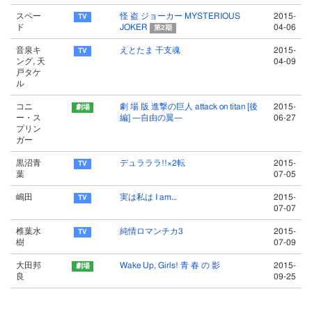
スペー
怪 盗 ジョーカー MYSTERIOUS
2015-
ド
JOKER
04-06
第2期
音泉キ
えとたま 干支魂
2015-
ング, 天
04-09
戸タケ
ル
コニ
劇 場 版 進撃の巨人 attack on titan [後
2015-
ー・ス
編] ―自由の翼―
06-27
プリン
ガー
黒沼青
デュラララ!!×2転
2015-
葉
07-05
嶋田
実は私は I am…
2015-
07-07
椎葉水
純情ロマンチカ3
2015-
樹
07-09
大田邦
Wake Up, Girls! 青 春 の 影
2015-
良
09-25