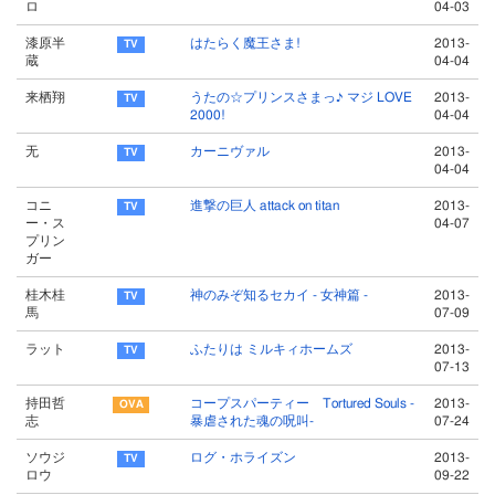
ロ
04-03
漆原半
はたらく魔王さま!
2013-
蔵
04-04
来栖翔
うたの☆プリンスさまっ♪ マジ LOVE
2013-
2000!
04-04
无
カーニヴァル
2013-
04-04
コニ
進撃の巨人 attack on titan
2013-
ー・ス
04-07
プリン
ガー
桂木桂
神のみぞ知るセカイ - 女神篇 -
2013-
馬
07-09
ラット
ふたりは ミルキィホームズ
2013-
07-13
持田哲
コープスパーティー Tortured Souls -
2013-
志
暴虐された魂の呪叫-
07-24
ソウジ
ログ・ホライズン
2013-
ロウ
09-22