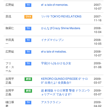
広野紘
ef -a tale of memories.
2007-
10-07
昴流
ツバサ TOKYO REVELATIONS
2007-
11-16
御厨仁
かんなぎCrazy Shrine Maidens
2008-
10-04
半田真
イナズマイレブン
2008-
一
10-05
広野紘
ef-a tale of melodies.
2008-
10-07
フリ
宇宙[そら]をかける少女
2009-
オ・ス
01-06
ール
吉岡平
KERORO GUNSO EPISODE 0* ケロ
2009-
正義
0* 出発だよ! 全員集合!!
03-07
吉岡平
超 劇場版 ケロロ軍曹 撃侵 ドラゴンウ
2009-
正義
ォリアーズ であります!
03-07
樋口琢
アスラクライン
2009-
磨
04-02