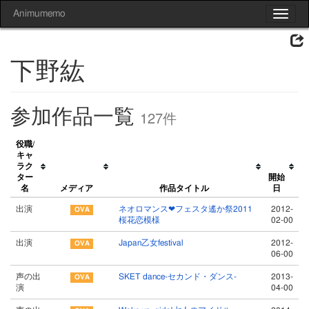
Animumemo
Toggle
navigat
下野紘
参加作品一覧
127件
役職/
キャ
ラク
ター
開始
名
メディア
作品タイトル
日
出演
ネオロマンス❤フェスタ遙か祭2011
2012-
桜花恋模様
02-00
出演
Japan乙女festival
2012-
06-00
声の出
SKET dance-セカンド・ダンス-
2013-
演
04-00