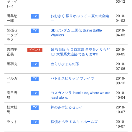
ヤ・イ
03-12
レイ
田島悠
おおきく 振りかぶって ～夏の大会編
2010-
一郎
～
04-02
陸孫ゼ
SD ガンダム 三国伝 Brave Battle
2010-
ータプ
Warriors
04-03
ラス
吉岡平
超 投影版 ケロロ軍曹 星空をとりもど
2010-
正義
せ! 太陽系大追跡 であります!!
06-05
黒羽丸
ぬらりひょんの孫
2010-
07-06
ベルガ
バトルスピリッツ プレイヴ
2010-
ー
09-12
春日野
ヨスガノソラ In solitude, where we are
2010-
悠
least alone.
10-04
桂木桂
神のみぞ知るセカイ
2010-
馬
10-07
ラット
探偵オペラ ミルキィホームズ
2010-
10-07