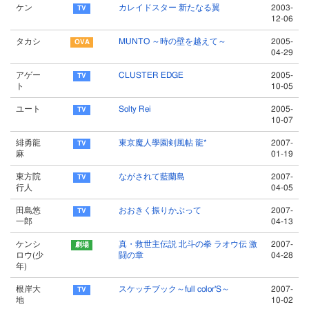
ケン
カレイドスター 新たなる翼
2003-
12-06
タカシ
MUNTO ～時の壁を越えて～
2005-
04-29
アゲー
CLUSTER EDGE
2005-
ト
10-05
ユート
Solty Rei
2005-
10-07
緋勇龍
東京魔人學園剣風帖 龍*
2007-
麻
01-19
東方院
ながされて藍蘭島
2007-
行人
04-05
田島悠
おおきく振りかぶって
2007-
一郎
04-13
ケンシ
真・救世主伝説 北斗の拳 ラオウ伝 激
2007-
ロウ(少
闘の章
04-28
年)
根岸大
スケッチブック～full color'S～
2007-
地
10-02