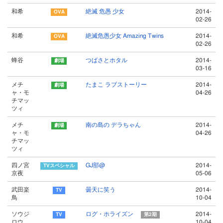
和希
絶滅 危愚 少女
2014-
02-26
和希
絶滅危愚少女 Amazing Twins
2014-
02-26
蜂谷
つばさとホタル
2014-
03-16
メチ
たまこ ラブストーリー
2014-
ャ・モ
04-26
チマッ
ツィ
メチ
南の島の デラちゃん
2014-
ャ・モ
04-26
チマッ
ツィ
四ノ宮
GJ部@
2014-
京夜
05-06
武田楽
曇天に笑う
2014-
鳥
10-04
ソウジ
ログ・ホライズン
2014-
第2期
ロウ
10-04