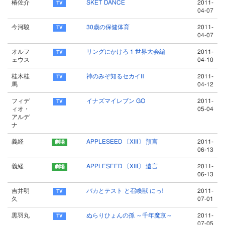
椿佐介
SKET DANCE
2011-
04-07
今河駿
30歳の保健体育
2011-
04-07
オルフ
リングにかけろ 1 世界大会編
2011-
ェウス
04-10
桂木桂
神のみぞ知るセカイⅡ
2011-
馬
04-12
フィデ
イナズマイレブン GO
2011-
ィオ・
05-04
アルデ
ナ
義経
APPLESEED 〔XIII〕 預言
2011-
06-13
義経
APPLESEED 〔XIII〕 遺言
2011-
06-13
吉井明
バカとテスト と召喚獣 にっ!
2011-
久
07-01
黒羽丸
ぬらりひょんの孫 ～千年魔京～
2011-
07-05