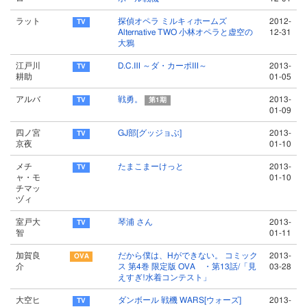
ラット
探偵オペラ ミルキィホームズ
2012-
Alternative TWO 小林オペラと虚空の
12-31
大鴉
江戸川
D.C.Ⅲ ～ダ・カーポⅢ～
2013-
耕助
01-05
アルバ
戦勇。
2013-
第1期
01-09
四ノ宮
GJ部[グッジョぶ]
2013-
京夜
01-10
メチ
たまこまーけっと
2013-
ャ・モ
01-10
チマッ
ヅィ
室戸大
琴浦 さん
2013-
智
01-11
加賀良
だから僕は、Hができない。 コミック
2013-
介
ス 第4巻 限定版 OVA ・第13話/「見
03-28
えすぎ!水着コンテスト」
大空ヒ
ダンボール 戦機 WARS[ウォーズ]
2013-