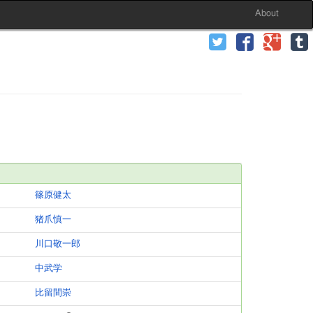
About
篠原健太
猪爪慎一
川口敬一郎
中武学
比留間崇