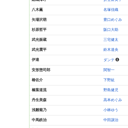
八木薫
名塚佳織
矢場沢萌
豊口めぐみ
杉原哲平
阪口大助
武光振蔵
三宅健太
武光震平
鈴木達央
伊達
ダンテ
安形惣司郎
関智一
椿佐介
下野紘
榛葉道流
野島健児
丹生美森
高本めぐみ
浅雛菊乃
小林ゆう
中馬鉄治
中田譲治