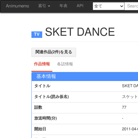
Animumemo
索引
年表
API
SKET DANCE
関連作品(2件)を見る
作品情報
各話情報
基本情報
タイトル
SKET D
タイトル(読み仮名)
スケット
話数
77
放送時間(分)
-
開始日
2011-04-