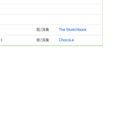
歌/演奏
The Sketchbook
ト
歌/演奏
ChocoLe