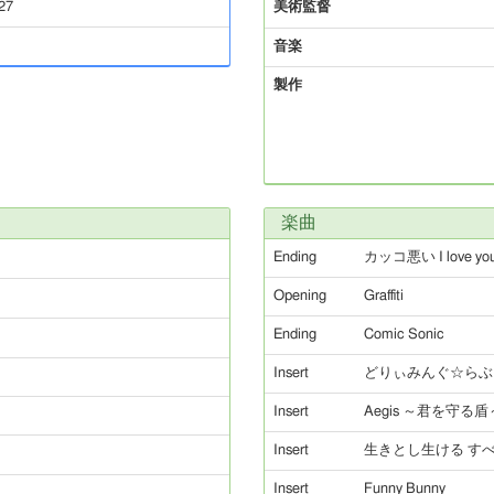
27
美術監督
音楽
製作
楽曲
Ending
カッコ悪い I love you
Opening
Graffiti
Ending
Comic Sonic
Insert
どりぃみんぐ☆らぶ
Insert
Aegis ～君を守る盾
Insert
生きとし生ける す
Insert
Funny Bunny