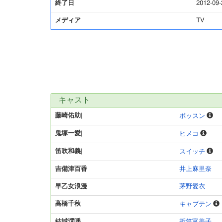
終了日
2012-09-
メディア
TV
キャスト
藤崎佑助|
ボッスン
鬼塚一愛|
ヒメコ
笛吹和義|
スイッチ
吉備津百香
井上麻里奈
早乙女浪漫
茅野愛衣
高橋千秋
キャプテン
結城澪呼
折笠富美子