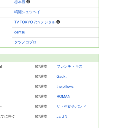
椋本豊
鳴瀬シュウヘイ
TV TOKYO 7ch デジタル
dentsu
タツノコプロ
!
歌/演奏
フレンチ・キス
歌/演奏
Gackt
歌/演奏
the pillows
歌/演奏
ROMAN
～
歌/演奏
ザ・生徒会バンド
べてに告ぐ
歌/演奏
JardiN