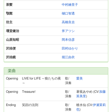
茶髪
中村繪里子
顎髭
樋口智透
坊主
高橋良吉
壇堂健治
斧アツシ
山原知昭
岡本信彦
沢桔便
田村ゆかり
沢桔鏡
堀江由衣
楽曲
Opening
LIVE for LIFE ～狼たちの夜
歌/
愛美
～
演奏
Opening
Treasure!
歌/
著莪あやめ (CV:
加藤
演奏
英美里
)
Ending
笑顔の法則
歌/
槍水仙 (CV:
伊瀬茉莉
演奏
也
)