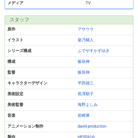
メディア
TV
スタッフ
原作
アサウラ
イラスト
柴乃櫂人
シリーズ構成
ふでやすかずゆき
構成
板垣伸
監督
板垣伸
キャラクターデザイン
平田雄三
美術設定
長澤順子
美術監督
海野よしみ
音楽
岩崎琢
アニメーション制作
david production
製作
HP同好会