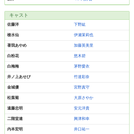
キャスト
佐藤洋
下野紘
槍水仙
伊瀬茉莉也
著我あやめ
加藤英美里
白粉花
悠木碧
白梅梅
茅野愛衣
井ノ上あせび
竹達彩奈
金城優
宮野真守
松葉菊
大原さやか
遠藤忠明
安元洋貴
二階堂連
興津和幸
内本宏明
井口祐一