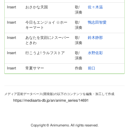
Insert
おさかな天国
歌/
佐々木温
演奏
Insert
今日もエンジョイ ☆ホー
歌/
鴨志田智愛
キーマート
演奏
Insert
あなたを笑顔に♪ スーパー
歌/
鈴木静那
ときわ
演奏
Insert
行こうよ! ラルフストア
歌/
水野佐彩
演奏
Insert
常夏サマー
作曲
前口
メディア芸術データベース(開発版)の以下のコンテンツを編集・加工して作成
https://mediaarts-db.jp/an/anime_series/14691
Copyright © Animumemo. All rights reserved.