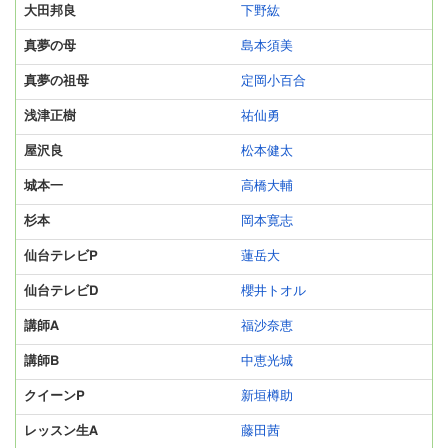
大田邦良
下野紘
真夢の母
島本須美
真夢の祖母
定岡小百合
浅津正樹
祐仙勇
屋沢良
松本健太
城本一
高橋大輔
杉本
岡本寛志
仙台テレビP
蓮岳大
仙台テレビD
櫻井トオル
講師A
福沙奈恵
講師B
中恵光城
クイーンP
新垣樽助
レッスン生A
藤田茜