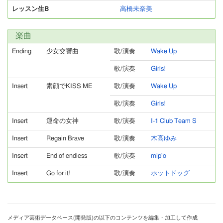
レッスン生B
高橋未奈美
楽曲
Ending
少女交響曲
歌/演奏
Wake Up
歌/演奏
Girls!
Insert
素顔でKISS ME
歌/演奏
Wake Up
歌/演奏
Girls!
Insert
運命の女神
歌/演奏
I-1 Club Team S
Insert
Regain Brave
歌/演奏
木高ゆみ
Insert
End of endless
歌/演奏
mip'o
Insert
Go for it!
歌/演奏
ホットドッグ
メディア芸術データベース(開発版)の以下のコンテンツを編集・加工して作成