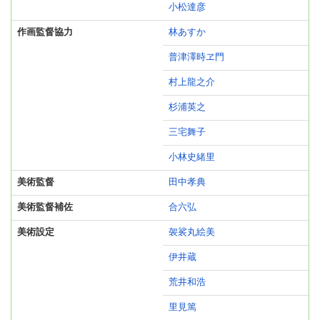
小松達彦
作画監督協力
林あすか
普津澤時ヱ門
村上龍之介
杉浦英之
三宅舞子
小林史緒里
美術監督
田中孝典
美術監督補佐
合六弘
美術設定
袈裟丸絵美
伊井蔵
荒井和浩
里見篤