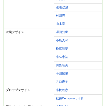
渡邊政治
村田光
山本寛
衣装デザイン
澤田知世
小島大和
松嶌舞夢
小林恵祐
川妻智美
中田知里
谷口宏美
プロップデザイン
小松達彦
秋篠Denforword日和