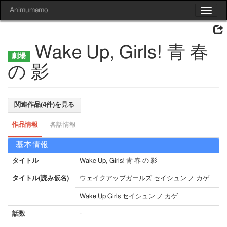
Animumemo
Toggle
navigat
Wake Up, Girls! 青 春
の 影
関連作品(4件)を見る
作品情報
各話情報
基本情報
タイトル
Wake Up, Girls! 青 春 の 影
タイトル(読み仮名)
ウェイクアップガールズ セイシュン ノ カゲ
Wake Up Girls セイシュン ノ カゲ
話数
-