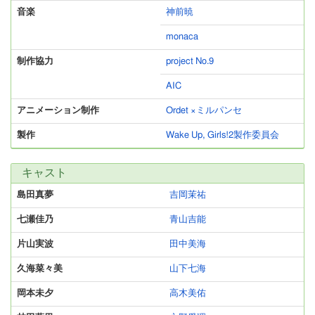
音楽
神前暁
monaca
制作協力
project No.9
AIC
アニメーション制作
Ordet ×ミルパンセ
製作
Wake Up, Girls!2製作委員会
キャスト
島田真夢
吉岡茉祐
七瀬佳乃
青山吉能
片山実波
田中美海
久海菜々美
山下七海
岡本未夕
高木美佑