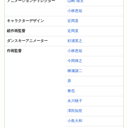
アニメーションディレクター
山崎*雄太
小林恵祐
キャラクターデザイン
近岡直
総作画監督
近岡直
ダンスキーアニメーター
杉浦英之
作画監督
小林恵祐
今岡律之
柳瀬譲二
原
奏也
永川桃子
澤田知世
小島大和