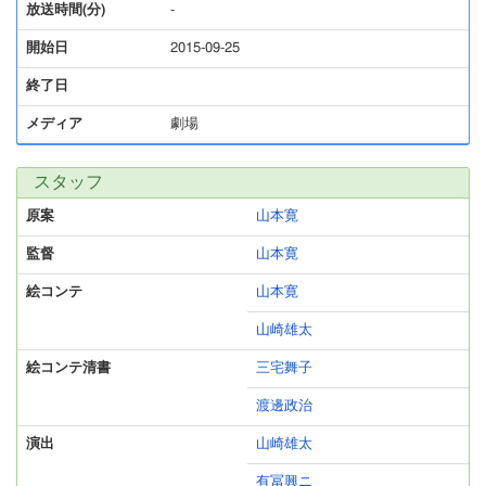
放送時間(分)
-
開始日
2015-09-25
終了日
メディア
劇場
スタッフ
原案
山本寛
監督
山本寛
絵コンテ
山本寛
山崎雄太
絵コンテ清書
三宅舞子
渡邊政治
演出
山崎雄太
有冨興ニ