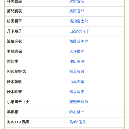
林田藍里
永野愛理
菊間夏夜
奥野香耶
松田耕平
浅沼晋太郎
丹下順子
日髙*のり子
近藤麻衣
加藤英美里
岩崎志保
大坪由佳
吉川愛
津田美波
相沢菜野花
福原香織
鈴木萌歌
山本希望
鈴木玲奈
明坂聡美
小早川ティナ
安野希世乃
早坂相
鈴村健一
カルロス鴨田
島崎*信長