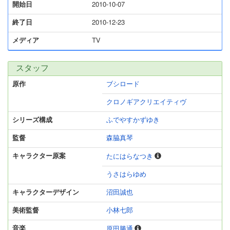
開始日
2010-10-07
終了日
2010-12-23
メディア
TV
スタッフ
原作
ブシロード
クロノギアクリエイティヴ
シリーズ構成
ふでやすかずゆき
監督
森脇真琴
キャラクター原案
たにはらなつき
うさはらゆめ
キャラクターデザイン
沼田誠也
美術監督
小林七郎
音楽
原田勝通