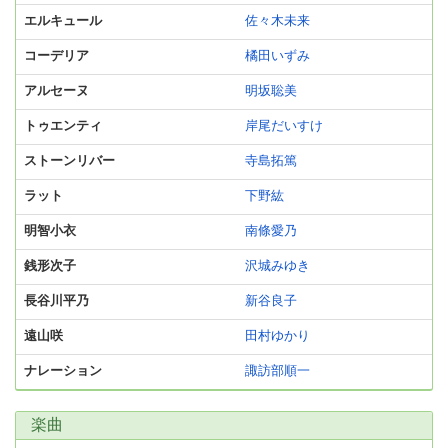
エルキュール
佐々木未来
コーデリア
橘田いずみ
アルセーヌ
明坂聡美
トゥエンティ
岸尾だいすけ
ストーンリバー
寺島拓篤
ラット
下野紘
明智小衣
南條愛乃
銭形次子
沢城みゆき
長谷川平乃
新谷良子
遠山咲
田村ゆかり
ナレーション
諏訪部順一
楽曲