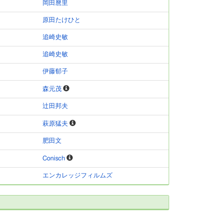
岡田麿里
原田たけひと
追崎史敏
追崎史敏
伊藤郁子
森元茂
辻田邦夫
萩原猛夫
肥田文
Conisch
エンカレッジフィルムズ