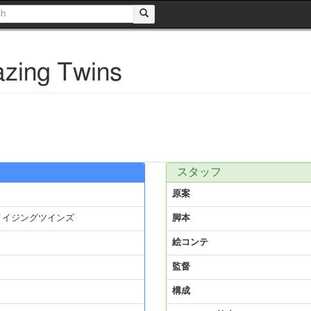
ng Twins
スタッフ
原案
メイジングツインズ
脚本
絵コンテ
監督
構成