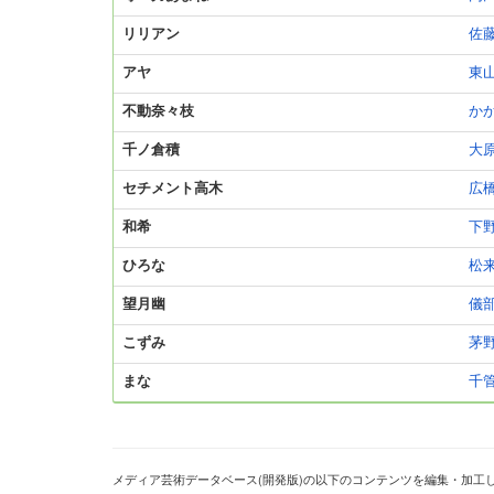
リリアン
佐
アヤ
東
不動奈々枝
か
千ノ倉積
大
セチメント高木
広
和希
下
ひろな
松
望月幽
儀
こずみ
茅
まな
千
メディア芸術データベース(開発版)の以下のコンテンツを編集・加工