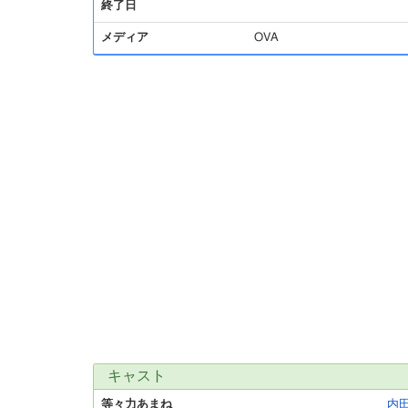
終了日
メディア
OVA
キャスト
等々力あまね
内