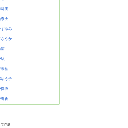
藤聡美
山奈央
かずゆみ
原さやか
橋涼
野紘
来未祐
部ゆう子
野愛衣
管春香
して作成