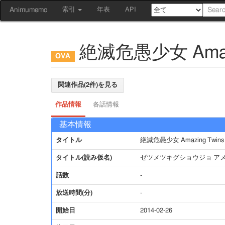
Animumemo
索引
年表
API
絶滅危愚少女 Amazi
関連作品(2件)を見る
作品情報
各話情報
基本情報
タイトル
絶滅危愚少女 Amazing Twins
タイトル(読み仮名)
ゼツメツキグショウジョ ア
話数
-
放送時間(分)
-
開始日
2014-02-26