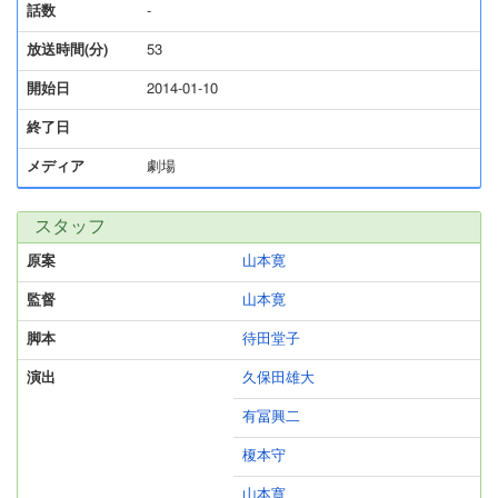
話数
-
放送時間(分)
53
開始日
2014-01-10
終了日
メディア
劇場
スタッフ
原案
山本寛
監督
山本寛
脚本
待田堂子
演出
久保田雄大
有冨興二
榎本守
山本寛