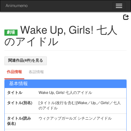
Animumemo
Toggle
navigat
Wake Up, Girls! 七人
のアイドル
関連作品(4件)を見る
作品情報
各話情報
基本情報
タイトル
Wake Up, Girls! 七人のアイドル
タイトル(別名)
[タイトル(改行を含む)]Wake／Up,／Girls!／七人
のアイドル
タイトル(読み
ウィクアップガールズ シチニンノアイドル
仮名)