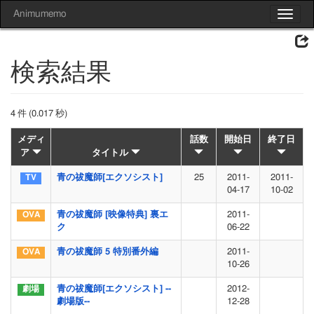
Animumemo
Toggle
navigat
検索結果
4 件 (0.017 秒)
メディ
話数
開始日
終了日
ア
タイトル
青の祓魔師[エクソシスト]
25
2011-
2011-
04-17
10-02
青の祓魔師 [映像特典] 裏エ
2011-
ク
06-22
青の祓魔師 5 特別番外編
2011-
10-26
青の祓魔師[エクソシスト] --
2012-
劇場版--
12-28