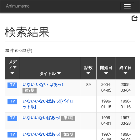
Animumemo
Toggle
navigat
検索結果
20 件 (0.022 秒)
メデ
ィア
話数
開始日
終了日
タイトル
いない いない ばあっ!
89
2004-
2005-
04-05
03-04
第9期
いないいないばあっ![パイロ
1996-
1996-
ット版]
01-15
01-16
いないいないばあっ!
1996-
1997-
第1期
04-01
03-28
いないいないばあっ!
1997-
1998-
第2期