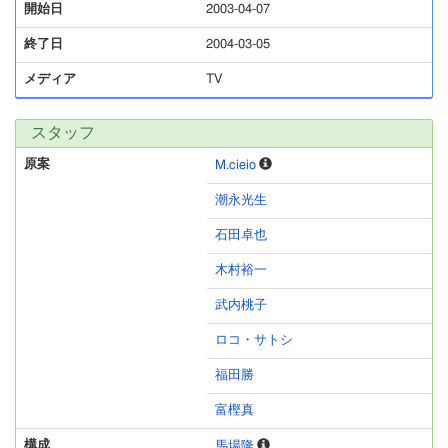
開始日
2003-04-07
終了日
2004-03-05
メディア
TV
スタッフ
原案
M.cieio
潮永光生
石田卓也
木村裕一
武内桃子
ロコ・サトシ
福田勝
富樫真
構成
馬場隆