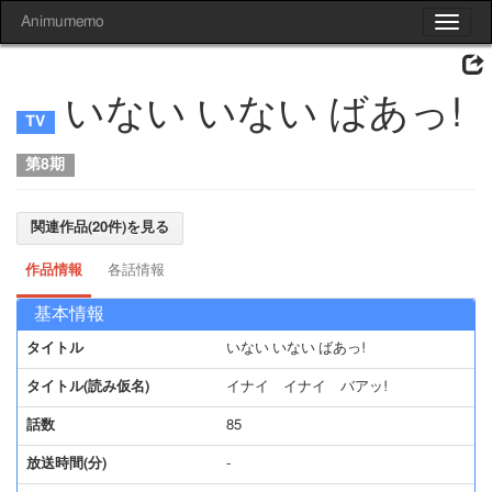
Animumemo
Toggle
navigat
いない いない ばあっ!
第8期
関連作品(20件)を見る
作品情報
各話情報
基本情報
タイトル
いない いない ばあっ!
タイトル(読み仮名)
イナイ イナイ バアッ!
話数
85
放送時間(分)
-