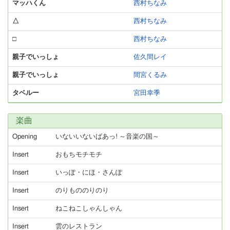
マッハくん
西村ちなみ
△
西村ちなみ
□
西村ちなみ
親子でいっしょ
佐久間レイ
親子でいっしょ
間宮くるみ
タベルー
宮田幸季
楽曲
Opening
いないいないばあっ! ～音楽の国～
Insert
おもちモチモチ
Insert
いっぽ・にほ・さんぽ
Insert
のりもののりのり
Insert
ねこねこしゃんしゃん
Insert
雲のレストラン