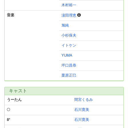
木村裕一
音楽
濵田理恵
旭純
小杉保夫
イトケン
YUMA
坪口昌恭
栗原正巳
キャスト
うーたん
間宮くるみ
○
石川寛美
8*
石川寛美