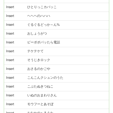
Insert
ひとりっこカバッこ
Insert
ヘヘヘのハハハ
Insert
ぐるぐるどっか～ん%
Insert
おしょうがつ
Insert
ピーポポパッたら電話
Insert
テケテケて
Insert
そうじきロック
Insert
おさるのかごや
Insert
こんこんクシュンのうた
Insert
こぶたぬきつねこ
Insert
いぬのおまわりさん
Insert
モウフーとあそぼ