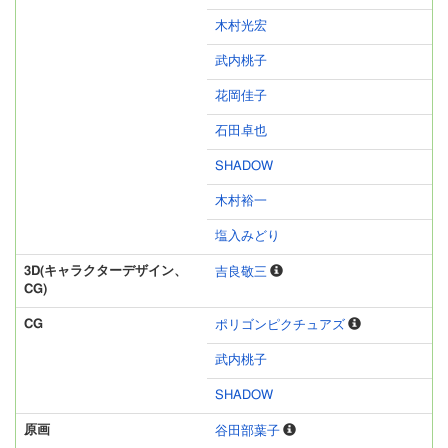
木村光宏
武内桃子
花岡佳子
石田卓也
SHADOW
木村裕一
塩入みどり
3D(キャラクターデザイン、
吉良敬三
CG)
CG
ポリゴンピクチュアズ
武内桃子
SHADOW
原画
谷田部葉子