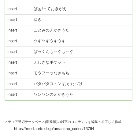
Insert
ばぁ!っておきがえ
Insert
ゆき
Insert
ことみのえかきうた
Insert
ツギツギウキウキ
Insert
ぱっくんも～ぐも～ぐ
Insert
ふしぎなポケット
Insert
モウフーッなきもち
Insert
パタパタコトン!おかたづけ
Insert
ワンワンのえかきうた
メディア芸術データベース(開発版)の以下のコンテンツを編集・加工して作成
https://mediaarts-db.jp/an/anime_series/13794