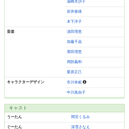
湯崎夫沙子
岩井俊雄
木下洋子
音楽
濵田理恵
加藤千晶
濱田理恵
周防義和
栗原正己
キャラクターデザイン
市川幸範
中川真由子
キャスト
うーたん
間宮くるみ
ぐーたん
深雪さなえ