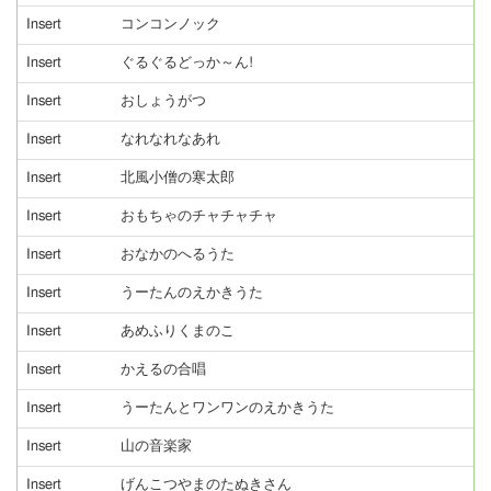
Insert
コンコンノック
Insert
ぐるぐるどっか～ん!
Insert
おしょうがつ
Insert
なれなれなあれ
Insert
北風小僧の寒太郎
Insert
おもちゃのチャチャチャ
Insert
おなかのへるうた
Insert
うーたんのえかきうた
Insert
あめふりくまのこ
Insert
かえるの合唱
Insert
うーたんとワンワンのえかきうた
Insert
山の音楽家
Insert
げんこつやまのたぬきさん