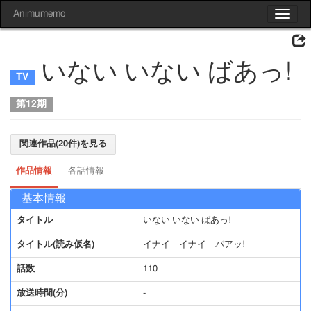
Animumemo
Toggle
navigat
いない いない ばあっ!
第12期
関連作品(20件)を見る
作品情報
各話情報
基本情報
タイトル
いない いない ばあっ!
タイトル(読み仮名)
イナイ イナイ バアッ!
話数
110
放送時間(分)
-