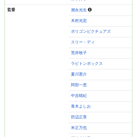
監督
潮永光生
木村光宏
ポリゴンピクチュアズ
スリー・ディ
荒井牧子
ラビトンボックス
夏川憲介
阿部一恵
中吉晴紀
青木よしお
田辺正章
米正万也