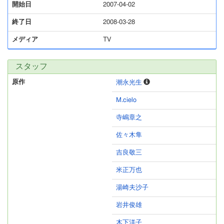
開始日
2007-04-02
終了日
2008-03-28
メディア
TV
スタッフ
原作
潮永光生
M.cielo
寺嶋章之
佐々木隼
吉良敬三
米正万也
湯崎夫沙子
岩井俊雄
木下洋子