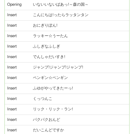
Opening
いないいないばあっ!～森の国～
Insert
こんにちは!ったらラッタンタン
Insert
おにぎりぽん!
Insert
ラッキー☆うーたん
Insert
ふしぎなふしぎ
Insert
でんしゃだいすき!
Insert
ジャンプ!ジャンプ!ジャンプ!
Insert
ペンギン☆ペンギン
Insert
ふゆがやってきたーっ!
Insert
くっつんこ
Insert
リック・リック・ラン!
Insert
パクパクおんど
Insert
だいこんどですか