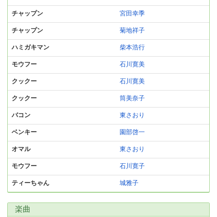
チャップン
宮田幸季
チャップン
菊地祥子
ハミガキマン
柴本浩行
モウフー
石川寛美
クックー
石川寛美
クックー
筒美奈子
バコン
東さおり
ベンキー
園部啓一
オマル
東さおり
モウフー
石川寛子
ティーちゃん
城雅子
楽曲