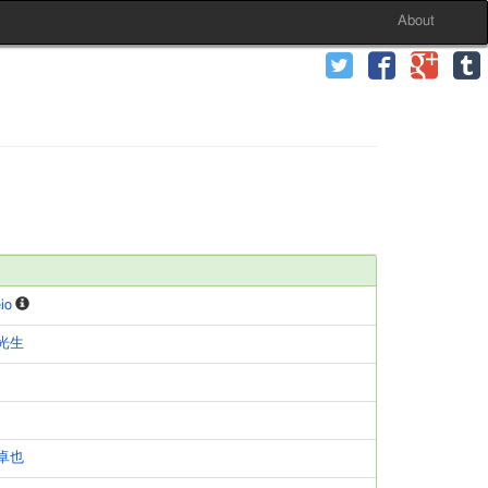
About
io
光生
卓也