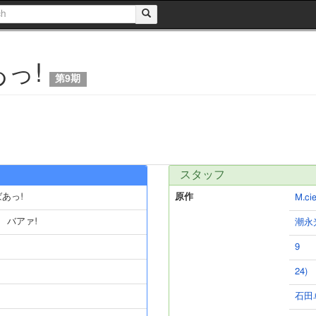
あっ!
第9期
スタッフ
ばあっ!
原作
M.cie
 バアァ!
潮永
9
24)
石田