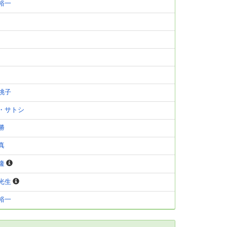
裕一
桃子
・サトシ
勝
真
隆
光生
裕一