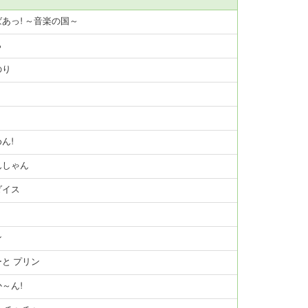
あっ! ～音楽の国～
%
のり
ん!
んしゃん
ダイス
ン
と プリン
～ん!