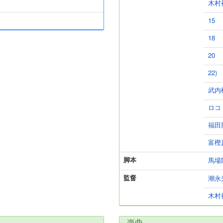
木村
15
18
20
22)
武内
ロコ
福田
富樫
脚本
馬場
監督
潮永
木村