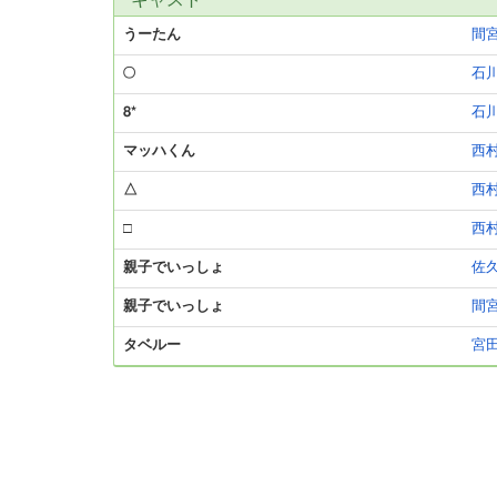
キャスト
うーたん
間
○
石
8*
石
マッハくん
西
△
西
□
西
親子でいっしょ
佐
親子でいっしょ
間
タベルー
宮