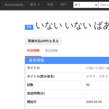
Animumemo
索引
年表
API
いない いない ば
関連作品(20件)を見る
作品情報
各話情報
基本情報
タイトル
いない いない 
タイトル(読み仮名)
イナイ イナイ
話数
89
放送時間(分)
-
開始日
2004-04-05