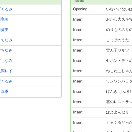
楽曲
宮くるみ
Opening
いないいないば
川寛美
Insert
おかし大スキ
川寛美
Insert
のりもののり
村ちなみ
Insert
しっぽのうた
村ちなみ
Insert
雪ん子ワルツ
村ちなみ
Insert
セボン・デ・め
久間レイ
Insert
ねこねこしゃ
宮くるみ
Insert
ワンワンパラ
田幸季
Insert
げんき げんき!
Insert
雲のレストラ
Insert
ぽよよんゼリー
Insert
ぐるぐるどっか