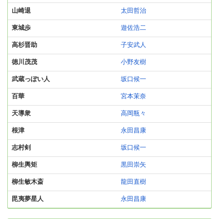
山崎退
太田哲治
東城歩
遊佐浩二
高杉晋助
子安武人
徳川茂茂
小野友樹
武蔵っぽい人
坂口候一
百華
宮本茉奈
天導衆
高岡瓶々
根津
永田昌康
志村剣
坂口候一
柳生輿矩
黒田崇矢
柳生敏木斎
龍田直樹
毘夷夢星人
永田昌康