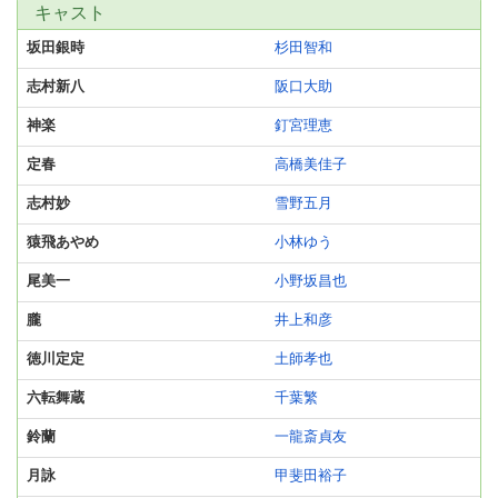
キャスト
坂田銀時
杉田智和
志村新八
阪口大助
神楽
釘宮理恵
定春
高橋美佳子
志村妙
雪野五月
猿飛あやめ
小林ゆう
尾美一
小野坂昌也
朧
井上和彦
徳川定定
土師孝也
六転舞蔵
千葉繁
鈴蘭
一龍斎貞友
月詠
甲斐田裕子