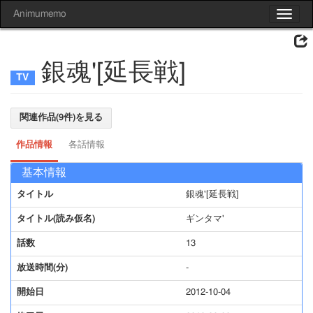
Animumemo
Toggle
navigat
銀魂'[延長戦]
関連作品(9件)を見る
作品情報
各話情報
基本情報
タイトル
銀魂'[延長戦]
タイトル(読み仮名)
ギンタマ'
話数
13
放送時間(分)
-
開始日
2012-10-04