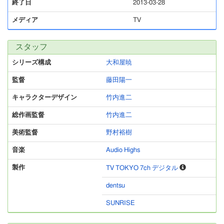
終了日
2013-03-28
メディア
TV
スタッフ
シリーズ構成
大和屋暁
監督
藤田陽一
キャラクターデザイン
竹内進二
総作画監督
竹内進二
美術監督
野村裕樹
音楽
Audio Highs
製作
TV TOKYO 7ch デジタル
dentsu
SUNRISE