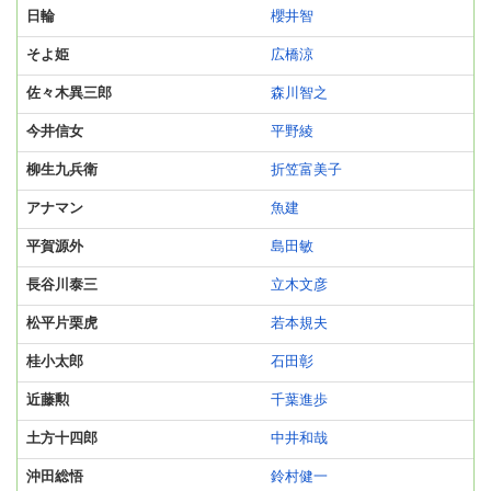
日輪
櫻井智
そよ姫
広橋涼
佐々木異三郎
森川智之
今井信女
平野綾
柳生九兵衛
折笠富美子
アナマン
魚建
平賀源外
島田敏
長谷川泰三
立木文彦
松平片栗虎
若本規夫
桂小太郎
石田彰
近藤勲
千葉進歩
土方十四郎
中井和哉
沖田総悟
鈴村健一