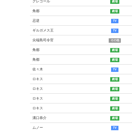
グレゴール
角都
忌逆
ギルガメス王
尖端島司令官
角都
角都
佐々木
ロキス
ロキス
ロキス
ロキス
溝口恭介
ムノー