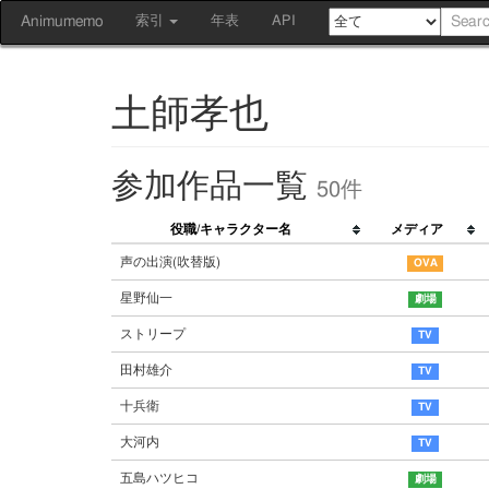
Animumemo
索引
年表
API
土師孝也
参加作品一覧
50件
役職/キャラクター名
メディア
声の出演(吹替版)
星野仙一
ストリープ
田村雄介
十兵衛
大河内
五島ハツヒコ