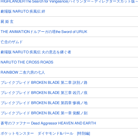
HIGHLANDERThe Search for Vengeance(ハイランダー～ディレクターズカット版
劇場版 NARUTO 疾風伝 絆
屍 姫 玄
THE ANIMATIONドルアーガの塔the Sword of URUK
亡念のザムド
劇場版 NARUTO 疾風伝 火の意志を継ぐ者
NARUTO THE CROSS ROADS
RAINBOW 二舎六房の七人
ブレイクブレイド BROKEN BLADE 第二章 訣別ノ路
ブレイクブレイド BROKEN BLADE 第三章 凶刃ノ痕
ブレイクブレイド BROKEN BLADE 第四章 惨禍ノ地
ブレイクブレイド BROKEN BLADE 第一章 覚醒ノ刻
蒼穹のファフナー Dead Aggressor HEAVEN AND EARTH
ポケットモンスター ダイヤモンド&パール [特別編]