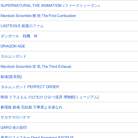
SUPERNATURAL:THE ANIMATION <ファーストシーズン>
Mardock Scramble 燃 焼 The First Cumbustion
LASTEXILE 銀翼のファム
ダンボール 戦機 W
DRAGON AGE
ヨルムンガンド
Mardock Scramble 排 気 The Third Exhaust
銀魂'[延長戦]
ヨルムンガンド PERFECT ORDER
映画 ドラえもん のび太の ひみつ道具 博物館[ミュージアム]
劇場版 銀魂 完結篇 万事屋よ永遠なれ
サカサマのパテマ
GARO 炎の刻印
蒼穹のファフナー Dead Aggressor EXODUS