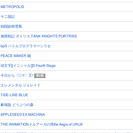
METROPOLIS
十二国記
戦闘妖精雪風
無限戦記 ポトリス TANK KNIGHTS PORTRISS
bpS バトルプログラマーシラセ
PEACE MAKER 鐵
頭文字[[イニシャル]]D Fourth Stage
今日から〔○マ〕王!
第2期
エレメンタル ジェレイド
TIDE-LINE BLUE
劇場版 どうぶつの森
APPLESEED EX MACHINA
THE ANIMATIONドルアーガの塔the Aegis of URUK