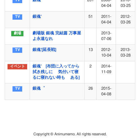
銀魂
201
2006-
2010-
04-04
03-25
銀魂'
51
2011-
2012-
04-04
03-26
劇場版 銀魂 完結篇 万事屋
2013-
よ永遠なれ
07-06
銀魂'[延長戦]
13
2012-
2013-
10-04
03-28
銀魂' [布団に入ってから
2
2014-
拭き残しに 気付いて寝
11-09
るに寝れない時も ある]
銀魂゜
26
2015-
04-08
Copyright © Animumemo. All rights reserved.