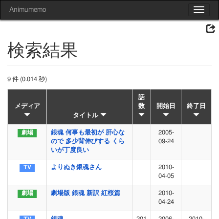
Animumemo
Toggle
navigat
検索結果
9 件 (0.014 秒)
話
メディア
数
開始日
終了日
タイトル
銀魂 何事も最初が 肝心な
2005-
ので 多少背伸びする くら
09-24
いが丁度良い
よりぬき銀魂さん
2010-
04-05
劇場版 銀魂 新訳 紅桜篇
2010-
04-24