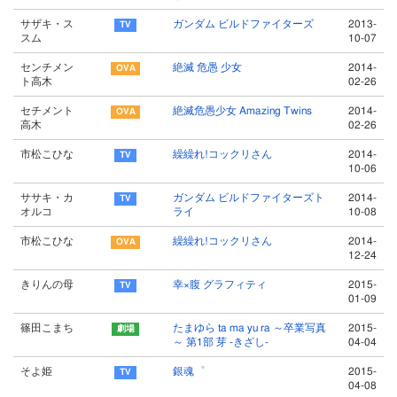
サザキ・ス
ガンダム ビルドファイターズ
2013-
スム
10-07
センチメン
絶滅 危愚 少女
2014-
ト高木
02-26
セチメント
絶滅危愚少女 Amazing Twins
2014-
高木
02-26
市松こひな
繰繰れ!コックリさん
2014-
10-06
ササキ・カ
ガンダム ビルドファイターズト
2014-
オルコ
ライ
10-08
市松こひな
繰繰れ!コックリさん
2014-
12-24
きりんの母
幸×腹 グラフィティ
2015-
01-09
篠田こまち
たまゆら ta ma yu ra ～卒業写真
2015-
～ 第1部 芽 -きざし-
04-04
そよ姫
銀魂゜
2015-
04-08