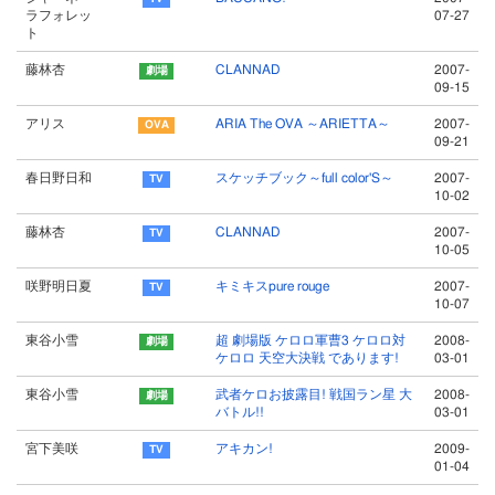
ラフォレッ
07-27
ト
藤林杏
CLANNAD
2007-
09-15
アリス
ARIA The OVA ～ARIETTA～
2007-
09-21
春日野日和
スケッチブック～full color'S～
2007-
10-02
藤林杏
CLANNAD
2007-
10-05
咲野明日夏
キミキスpure rouge
2007-
10-07
東谷小雪
超 劇場版 ケロロ軍曹3 ケロロ対
2008-
ケロロ 天空大決戦 であります!
03-01
東谷小雪
武者ケロお披露目! 戦国ラン星 大
2008-
バトル!!
03-01
宮下美咲
アキカン!
2009-
01-04