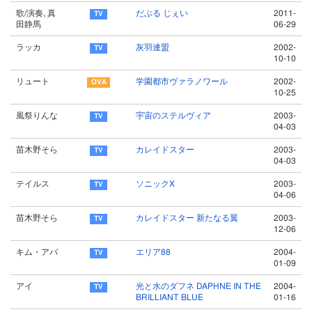
歌/演奏, 真
だぶる じぇい
2011-
田静馬
06-29
ラッカ
灰羽連盟
2002-
10-10
リュート
学園都市ヴァラノワール
2002-
10-25
風祭りんな
宇宙のステルヴィア
2003-
04-03
苗木野そら
カレイドスター
2003-
04-03
テイルス
ソニックX
2003-
04-06
苗木野そら
カレイドスター 新たなる翼
2003-
12-06
キム・アバ
エリア88
2004-
01-09
アイ
光と水のダフネ DAPHNE IN THE
2004-
BRILLIANT BLUE
01-16