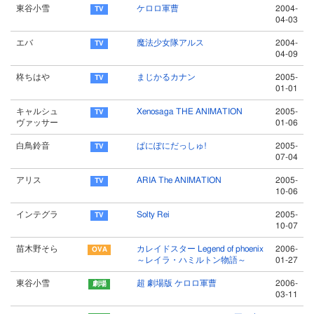
東谷小雪
ケロロ軍曹
2004-
04-03
エバ
魔法少女隊アルス
2004-
04-09
柊ちはや
まじかるカナン
2005-
01-01
キャルシュ
Xenosaga THE ANIMATION
2005-
ヴァッサー
01-06
白鳥鈴音
ぱにぽにだっしゅ!
2005-
07-04
アリス
ARIA The ANIMATION
2005-
10-06
インテグラ
Solty Rei
2005-
10-07
苗木野そら
カレイドスター Legend of phoenix
2006-
～レイラ・ハミルトン物語～
01-27
東谷小雪
超 劇場版 ケロロ軍曹
2006-
03-11