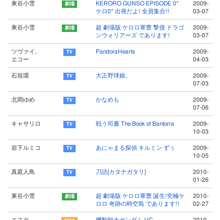
東谷小雪
KERORO GUNSO EPISODE 0*
2009-
ケロ0* 出発だよ! 全員集合!!
03-07
東谷小雪
超 劇場版 ケロロ軍曹 撃侵 ドラゴ
2009-
ンウォリアーズ であります!
03-07
ツヴァイ,
PandoraHearts
2009-
エコー
04-03
石垣環
大正野球娘。
2009-
07-03
北岡ゆめ
かなめも
2009-
07-06
キャサリロ
戦う司書 The Book of Bantorra
2009-
10-03
岩下ルミコ
あにゃまる探偵 キルミン ずぅ
2009-
10-05
真庭人鳥
刀語[カタナガタリ]
2010-
01-26
東谷小雪
超 劇場版 ケロロ軍曹 誕生!究極ケ
2010-
ロロ 奇跡の時空島 であります!!
02-27