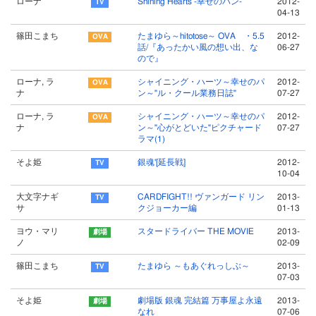
ローナ
Shining Hearts -幸せのパン-
2012-
04-13
篠田こまち
たまゆら～hitotose～ OVA ・5.5
2012-
話/『あったかい風の想い出、な
06-27
ので』
ローナ, ラ
シャイニング・ハーツ～幸せのパ
2012-
ナ
ン～"ル・クール業務日誌"
07-27
ローナ, ラ
シャイニング・ハーツ～幸せのパ
2012-
ナ
ン～"心がとどいた"ピクチャード
07-27
ラマ(1)
そよ姫
銀魂'[延長戦]
2012-
10-04
大文字ナギ
CARDFIGHT!! ヴァンガード リン
2013-
サ
クジョーカー編
01-13
ヨウ・マリ
スタードライバー THE MOVIE
2013-
ノ
02-09
篠田こまち
たまゆら ～もあぐれっしぶ～
2013-
07-03
そよ姫
劇場版 銀魂 完結篇 万事屋よ永遠
2013-
なれ
07-06