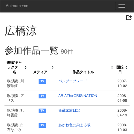
Animumemo
Toggle
navigat
広橋涼
参加作品一覧
90件
役職/キャ
ラクター
開始
名
メディア
作品タイトル
日
歌/演奏, 川
バンブーブレード
2007-
添珠姫
10-02
歌/演奏, ア
ARIAThe ORIGINATION
2008-
リス
01-08
歌/演奏, 乱
狂乱家族日記
2008-
崎雹霞
04-13
歌/演奏, 白
あかね色に染まる坂
2008-
石なごみ
10-03