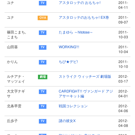
ユナ
アスタロッテの おもちゃ!
2011-
04-11
ユナ
アスタロッテのおもちゃ! EX巻
2011-
09-07
篠田こまち,
たまゆら ～hitotose～
2011-
こまち
10-03
山田葵
WORKING'!!
2011-
10-04
かりん
ちび★デビ!
2011-
10-10
ルチアナ・
ストライク ウィッチーズ 劇場版
2012-
マッツェイ
03-17
大文字ナギ
CARDFIGHT!! ヴァンガード アジ
2012-
サ
アサーキット編
04-01
北条早雲
戦国コレクション
2012-
04-06
丘歩子
謎の彼女X
2012-
04-08