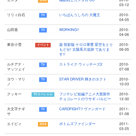
エスタ
機動戦士ガンダム UC
2010-
03-12
リリィ白石
いちばんうしろの 大魔王
2010-
04-05
山田葵
WORKING!!
2010-
04-06
東谷小雪
超 投影版 ケロロ軍曹 星空をとり
2010-
もどせ! 太陽系大追跡 でありま
06-05
す!!
ルチアナ・
ストライク ウィッチーズ2
2010-
マッツェイ
07-08
ヨウ・マリ
STAR DRIVER 輝きのタクト
2010-
ノ
10-03
クッキー
フジテレビ短編アニメ大賞新作
2010-
チョコレートのウサギ パルピー
12-30
大文字ナギ
CARDFIGHT!! ヴァンガード
2011-
サ
01-08
エイビィ
ボトムズファインダー
2011-
03-25