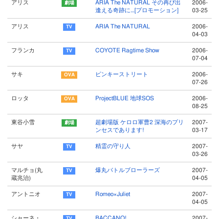
アリス
ARIA The NATURAL その再び出
2006-
逢える奇跡に…[プロモーション]
03-25
アリス
ARIA The NATURAL
2006-
04-03
フランカ
COYOTE Ragtime Show
2006-
07-04
サキ
ピンキーストリート
2006-
07-26
ロッタ
ProjectBLUE 地球SOS
2006-
08-25
東谷小雪
超劇場版 ケロロ軍曹2 深海のプリ
2007-
ンセスであります!
03-17
サヤ
精霊の守り人
2007-
03-26
マルチョ(丸
爆丸バトルブローラーズ
2007-
蔵兆治)
04-05
アントニオ
Romeo×Juliet
2007-
04-05
シャーネ・
BACCANO!
2007-