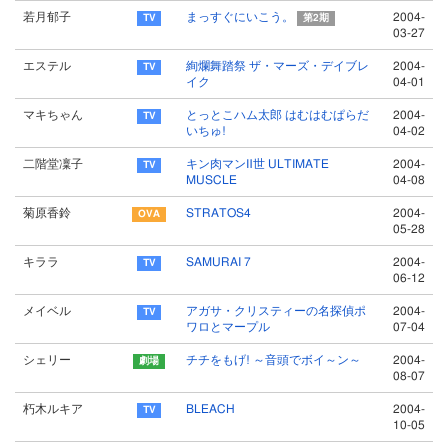
若月郁子
まっすぐにいこう。
2004-
第2期
03-27
エステル
絢爛舞踏祭 ザ・マーズ・デイブレ
2004-
イク
04-01
マキちゃん
とっとこハム太郎 はむはむぱらだ
2004-
いちゅ!
04-02
二階堂凜子
キン肉マンⅡ世 ULTIMATE
2004-
MUSCLE
04-08
菊原香鈴
STRATOS4
2004-
05-28
キララ
SAMURAI 7
2004-
06-12
メイベル
アガサ・クリスティーの名探偵ポ
2004-
ワロとマープル
07-04
シェリー
チチをもげ! ～音頭でボイ～ン～
2004-
08-07
朽木ルキア
BLEACH
2004-
10-05