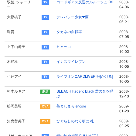
双葉, シャーリ
コードギアス反逆のルルーシュ R2
2008-
ー
04-06
大原桃子
テレパシー少女❤蘭
2008-
06-21
珠貴
タカネの自転車
2008-
07-05
上下山虎子
ヒャッコ
2008-
10-02
木野秋
イナズマイレブン
2008-
10-05
小芹アイ
ライブオンCARDLIVER 翔[かける]
2008-
10-05
朽木ルキア
BLEACH Fade to Black 君の名を呼
2008-
ぶ
12-13
松岡美羽
苺ましまろ encore
2009-
01-23
知恵留美子
ひぐらしのなく頃に 礼
2009-
02-25