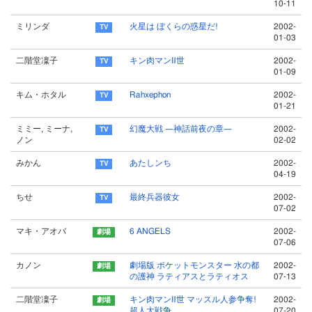
10-11
ミリンダ
火星は ぼくらの惑星だ!
2002-
01-03
二階堂凜子
キン肉マンⅡ世
2002-
01-09
キム・ホタル
Rahxephon
2002-
01-21
ミミー, ミーナ,
幻魔大戦 ―神話前夜の章―
2002-
ノン
02-02
みかん
あたしンち
2002-
04-19
ちせ
最終兵器彼女
2002-
07-02
マキ・アオバ
6 ANGELS
2002-
07-06
カノン
劇場版 ポケットモンスター 水の都
2002-
の護神 ラティアスとラティオス
07-13
二階堂凜子
キン肉マンⅡ世 マッスル人参争奪!
2002-
超人大戦争
07-20