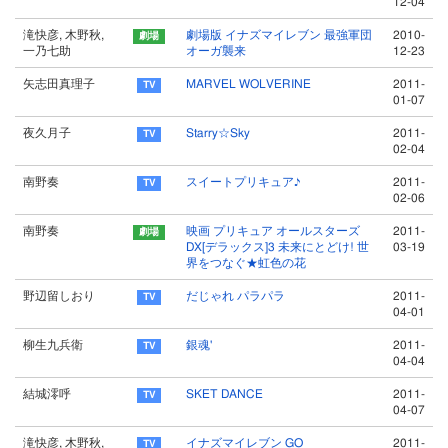
12-04
滝快彦, 木野秋,
劇場版 イナズマイレブン 最強軍団
2010-
一乃七助
オーガ襲来
12-23
矢志田真理子
MARVEL WOLVERINE
2011-
01-07
夜久月子
Starry☆Sky
2011-
02-04
南野奏
スイートプリキュア♪
2011-
02-06
南野奏
映画 プリキュア オールスターズ
2011-
DX[デラックス]3 未来にとどけ! 世
03-19
界をつなぐ★虹色の花
野辺留しおり
だじゃれ パラパラ
2011-
04-01
柳生九兵衛
銀魂'
2011-
04-04
結城澪呼
SKET DANCE
2011-
04-07
滝快彦, 木野秋,
イナズマイレブン GO
2011-