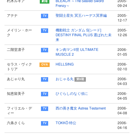
朽木ルキア
BLEACH ～The Sealed Sword
2005-
Frenzy～
09-24
アテナ
聖闘士星矢 冥王ハーデス冥界編
2005-
12-17
メイリン・ホー
機動戦士 ガンダム S[シード]
2005-
ク
DESTINY FINAL PLUS 選ばれた未
12-26
来
二階堂凛子
キン肉マンⅡ世 ULTIMATE
2006-
MUSCLE 2
01-05
セラス・ヴィク
HELLSING
2006-
トリア
02-10
あじゃり丸
おじゃる丸
2006-
第9期
04-03
知恵留美子
ひぐらしのなく頃に
2006-
04-05
フィリエル・デ
西の善き魔女 Astrea Testament
2006-
ィー
04-08
六条さくら
TOKKÔ 特公
2006-
04-16