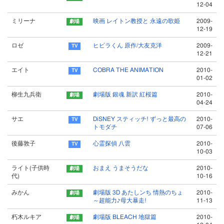
12-04
ミリーナ
映画 レイトン教授と 永遠の歌姫
2009-
12-19
ロゼ
ヒピラくん 原作/大友克洋
2009-
12-21
エイト
COBRA THE ANIMATION
2010-
01-02
柳生九兵衛
劇場版 銀魂 新訳 紅桜篇
2010-
04-24
サエ
DiSNEY スティッチ! ずっと最高の
2010-
トモダチ
07-06
後藤敦子
心霊探偵 八雲
2010-
10-03
ライト(子供時
おまえ うまそうだな
2010-
代)
10-16
みかん
劇場版 3D あたしンち 情熱のちょ
2010-
～超能力♪母大暴走!
11-13
朽木ルキア
劇場版 BLEACH 地獄篇
2010-