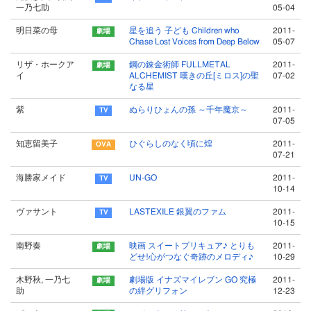
一乃七助
05-04
明日菜の母
星を追う 子ども Children who
2011-
Chase Lost Voices from Deep Below
05-07
リザ・ホークア
鋼の錬金術師 FULLMETAL
2011-
イ
ALCHEMIST 嘆きの丘[ミロス]の聖
07-02
なる星
紫
ぬらりひょんの孫 ～千年魔京～
2011-
07-05
知恵留美子
ひぐらしのなく頃に煌
2011-
07-21
海勝家メイド
UN-GO
2011-
10-14
ヴァサント
LASTEXILE 銀翼のファム
2011-
10-15
南野奏
映画 スイートプリキュア♪ とりも
2011-
どせ!心がつなぐ奇跡のメロディ♪
10-29
木野秋, 一乃七
劇場版 イナズマイレブン GO 究極
2011-
助
の絆グリフォン
12-23