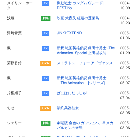
メイリン・ホー
機動戦士 ガンダム S[シード]
2004-
ク
DESTINy
10-09
浅葱
映画 犬夜叉 紅蓮の蓬莱島
2004-
12-23
津崎青葉
JINKI:EXTEND
2005-
01-06
楓
新釈 戦国英雄伝説 眞田十勇士 -The
2005-
Animation- Special 上田城攻防
01-29
菊原香鈴
ストラトス・フォー アドヴァンス
2005-
03-25
楓
新釈 戦国英雄伝説 眞田十勇士
2005-
─The Animation─ [シリーズ]
05-07
片桐姫子
ぱにぽにだっしゅ!
2005-
07-04
ちせ
最終兵器彼女
2005-
08-05
シェリー
劇場版 金色の ガッシュベル!! メカ
2005-
バルカンの来襲
08-06