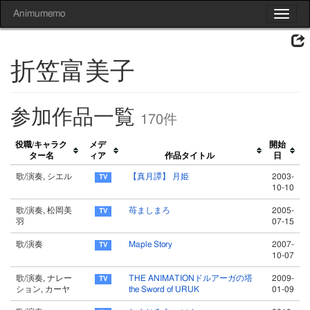
Animumemo
Toggle
navigat
折笠富美子
参加作品一覧
170件
役職/キャラク
メデ
開始
ター名
ィア
作品タイトル
日
歌/演奏, シエル
【真月譚】 月姫
2003-
10-10
歌/演奏, 松岡美
苺ましまろ
2005-
羽
07-15
歌/演奏
Maple Story
2007-
10-07
歌/演奏, ナレー
THE ANIMATIONドルアーガの塔
2009-
ション, カーヤ
the Sword of URUK
01-09