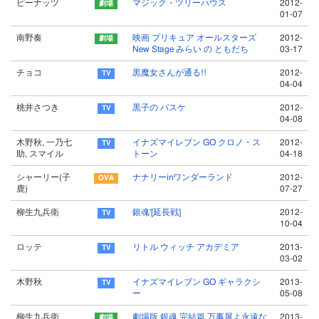
ピーナッツ
マジック・ツリーハウス
2012-
01-07
南野奏
映画 プリキュア オールスターズ
2012-
New Stage みらい の ともだち
03-17
チョコ
黒魔女さんが通る!!
2012-
04-04
桃井さつき
黒子の バスケ
2012-
04-08
木野秋, 一乃七
イナズマイレブン GO クロノ・ス
2012-
助, スマイル
トーン
04-18
シャーリー(子
ナナリーinワンダーランド
2012-
鹿)
07-27
柳生九兵衛
銀魂'[延長戦]
2012-
10-04
ロッテ
リトル ウィッチ アカデミア
2013-
03-02
木野秋
イナズマイレブン GO ギャラクシ
2013-
ー
05-08
柳生九兵衛
劇場版 銀魂 完結篇 万事屋よ永遠な
2013-