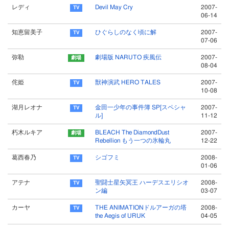
レディ
Devil May Cry
2007-
06-14
知恵留美子
ひぐらしのなく頃に解
2007-
07-06
弥勒
劇場版 NARUTO 疾風伝
2007-
08-04
侘姫
獣神演武 HERO TALES
2007-
10-08
湖月レオナ
金田一少年の事件簿 SP[スペシャ
2007-
ル]
11-12
朽木ルキア
BLEACH The DiamondDust
2007-
Rebellion もう一つの氷輪丸
12-22
葛西春乃
シゴフミ
2008-
01-06
アテナ
聖闘士星矢冥王 ハーデスエリシオ
2008-
ン編
03-07
カーヤ
THE ANIMATIONドルアーガの塔
2008-
the Aegis of URUK
04-05