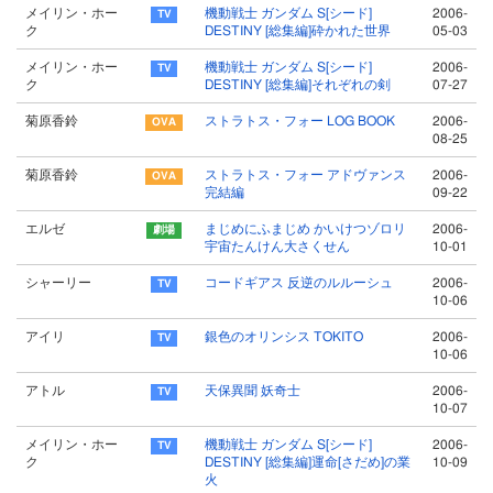
メイリン・ホー
機動戦士 ガンダム S[シード]
2006-
ク
DESTINY [総集編]砕かれた世界
05-03
メイリン・ホー
機動戦士 ガンダム S[シード]
2006-
ク
DESTINY [総集編]それぞれの剣
07-27
菊原香鈴
ストラトス・フォー LOG BOOK
2006-
08-25
菊原香鈴
ストラトス・フォー アドヴァンス
2006-
完結編
09-22
エルゼ
まじめにふまじめ かいけつゾロリ
2006-
宇宙たんけん大さくせん
10-01
シャーリー
コードギアス 反逆のルルーシュ
2006-
10-06
アイリ
銀色のオリンシス TOKITO
2006-
10-06
アトル
天保異聞 妖奇士
2006-
10-07
メイリン・ホー
機動戦士 ガンダム S[シード]
2006-
ク
DESTINY [総集編]運命[さだめ]の業
10-09
火