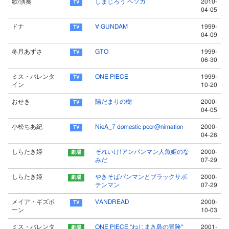
歌/演奏
しまじろう ヘソカ
2010-
04-05
ドナ
∀ GUNDAM
1999-
04-09
冬月あずさ
GTO
1999-
06-30
ミス・バレンタ
ONE PIECE
1999-
イン
10-20
おせき
陽だまりの樹
2000-
04-05
小松ちあ紀
NieA_7 domestic poor@nimation
2000-
04-26
しらたき姫
それいけ!アンパンマン人魚姫のな
2000-
みだ
07-29
しらたき姫
やきそばパンマンとブラックサボ
2000-
テンマン
07-29
メイア・ギズボ
VANDREAD
2000-
ーン
10-03
ミス・バレンタ
ONE PIECE "ねじまき島の冒険"
2001-