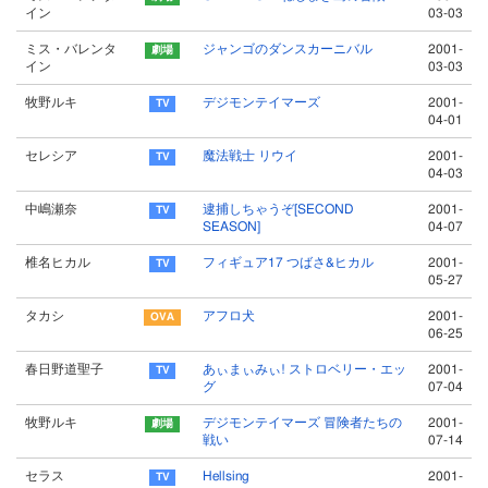
イン
03-03
ミス・バレンタ
ジャンゴのダンスカーニバル
2001-
イン
03-03
牧野ルキ
デジモンテイマーズ
2001-
04-01
セレシア
魔法戦士 リウイ
2001-
04-03
中嶋瀬奈
逮捕しちゃうぞ[SECOND
2001-
SEASON]
04-07
椎名ヒカル
フィギュア17 つばさ&ヒカル
2001-
05-27
タカシ
アフロ犬
2001-
06-25
春日野道聖子
あぃまぃみぃ! ストロベリー・エッ
2001-
グ
07-04
牧野ルキ
デジモンテイマーズ 冒険者たちの
2001-
戦い
07-14
セラス
Hellsing
2001-