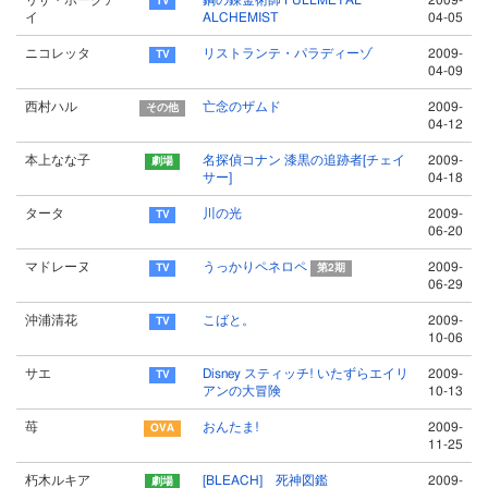
リザ・ホークア
鋼の錬金術師 FULLMETAL
2009-
イ
ALCHEMIST
04-05
ニコレッタ
リストランテ・パラディーゾ
2009-
04-09
西村ハル
亡念のザムド
2009-
04-12
本上なな子
名探偵コナン 漆黒の追跡者[チェイ
2009-
サー]
04-18
タータ
川の光
2009-
06-20
マドレーヌ
うっかりペネロペ
2009-
第2期
06-29
沖浦清花
こばと。
2009-
10-06
サエ
Disney スティッチ! いたずらエイリ
2009-
アンの大冒険
10-13
苺
おんたま!
2009-
11-25
朽木ルキア
[BLEACH] 死神図鑑
2009-