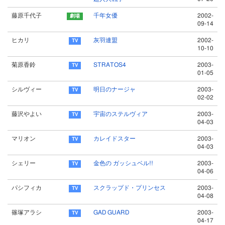
藤原千代子
千年女優
2002-
09-14
ヒカリ
灰羽連盟
2002-
10-10
菊原香鈴
STRATOS4
2003-
01-05
シルヴィー
明日のナージャ
2003-
02-02
藤沢やよい
宇宙のステルヴィア
2003-
04-03
マリオン
カレイドスター
2003-
04-03
シェリー
金色の ガッシュベル!!
2003-
04-06
パシフィカ
スクラップド・プリンセス
2003-
04-08
篠塚アラシ
GAD GUARD
2003-
04-17