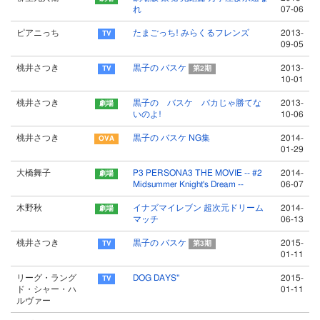
れ
07-06
ピアニっち
たまごっち! みらくるフレンズ
2013-
09-05
桃井さつき
黒子の バスケ
2013-
第2期
10-01
桃井さつき
黒子の バスケ バカじゃ勝てな
2013-
いのよ!
10-06
桃井さつき
黒子の バスケ NG集
2014-
01-29
大橋舞子
P3 PERSONA3 THE MOVIE -- #2
2014-
Midsummer Knight's Dream --
06-07
木野秋
イナズマイレブン 超次元ドリーム
2014-
マッチ
06-13
桃井さつき
黒子の バスケ
2015-
第3期
01-11
リーグ・ラング
DOG DAYS''
2015-
ド・シャー・ハ
01-11
ルヴァー