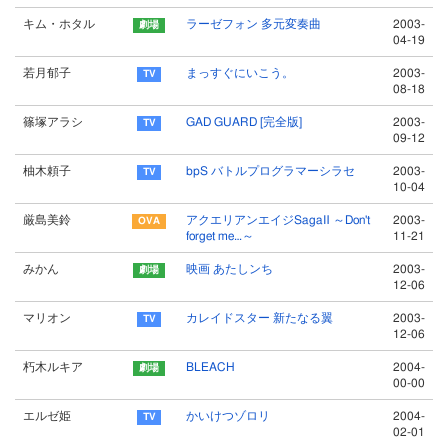
キム・ホタル
ラーゼフォン 多元変奏曲
2003-
04-19
若月郁子
まっすぐにいこう。
2003-
08-18
篠塚アラシ
GAD GUARD [完全版]
2003-
09-12
柚木頼子
bpS バトルプログラマーシラセ
2003-
10-04
厳島美鈴
アクエリアンエイジSagaⅡ ～Don't
2003-
forget me…～
11-21
みかん
映画 あたしンち
2003-
12-06
マリオン
カレイドスター 新たなる翼
2003-
12-06
朽木ルキア
BLEACH
2004-
00-00
エルゼ姫
かいけつゾロリ
2004-
02-01