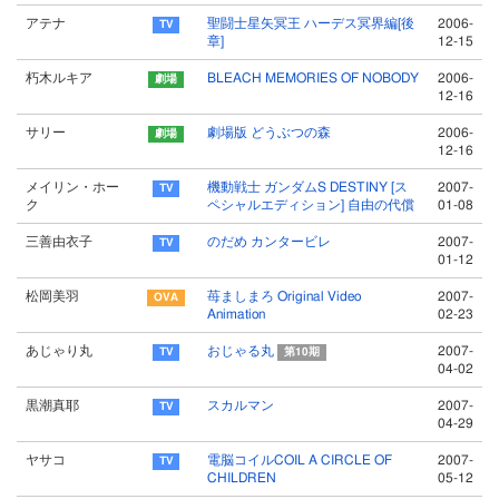
アテナ
聖闘士星矢冥王 ハーデス冥界編[後
2006-
章]
12-15
朽木ルキア
BLEACH MEMORIES OF NOBODY
2006-
12-16
サリー
劇場版 どうぶつの森
2006-
12-16
メイリン・ホー
機動戦士 ガンダムS DESTINY [ス
2007-
ク
ペシャルエディション] 自由の代償
01-08
三善由衣子
のだめ カンタービレ
2007-
01-12
松岡美羽
苺ましまろ Original Video
2007-
Animation
02-23
あじゃり丸
おじゃる丸
2007-
第10期
04-02
黒潮真耶
スカルマン
2007-
04-29
ヤサコ
電脳コイルCOIL A CIRCLE OF
2007-
CHILDREN
05-12