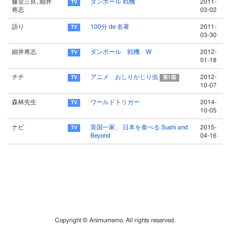
藤堂三良, 細井
ダンボール 戦機
2011-
将志
03-02
語り
100分 de 名著
2011-
03-30
細井将志
ダンボール 戦機 W
2012-
01-18
チチ
アニメ おしりかじり虫
2012-
第1期
10-07
森林先生
ワールドトリガー
2014-
10-05
ナビ
英国一家、 日本を食べる Sushi and
2015-
Beyond
04-16
Copyright © Animumemo. All rights reserved.