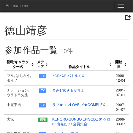
Animumemo
Toggle
navigat
徳山靖彦
参加作品一覧
10件
役職/キャラク
メデ
開始
ター名
ィア
作品タイトル
日
ブル, はちろう,
ピポパポ パトルくん
2000-
ダイノ
12-04
ナレーション,
まみむめ★もがちょ
2001-
ウラドラ先生
07-01
中尾平吉
ラブ★コンLOVELY★COMPLEX
2007-
04-07
実況
KERORO GUNSO EPISODE 0* ケロ
2009-
0* 出発だよ! 全員集合!!
03-07