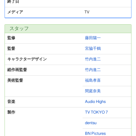
終了日
メディア
TV
スタッフ
監修
藤田陽一
監督
宮脇千鶴
キャラクターデザイン
竹内進二
総作画監督
竹内進二
美術監督
福島孝喜
間庭奈美
音楽
Audio Highs
製作
TV TOKYO 7
dentsu
BN Pictures