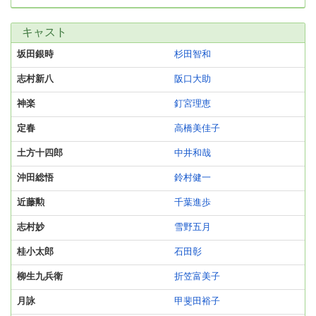
キャスト
坂田銀時
杉田智和
志村新八
阪口大助
神楽
釘宮理恵
定春
高橋美佳子
土方十四郎
中井和哉
沖田総悟
鈴村健一
近藤勲
千葉進歩
志村妙
雪野五月
桂小太郎
石田彰
柳生九兵衛
折笠富美子
月詠
甲斐田裕子