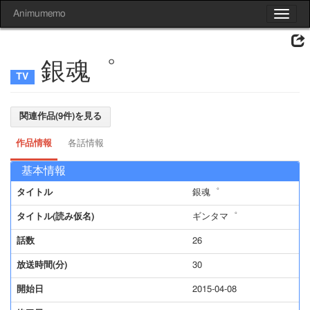
Animumemo
Toggle
navigat
銀魂゜
関連作品(9件)を見る
作品情報
各話情報
基本情報
タイトル
銀魂゜
タイトル(読み仮名)
ギンタマ゜
話数
26
放送時間(分)
30
開始日
2015-04-08