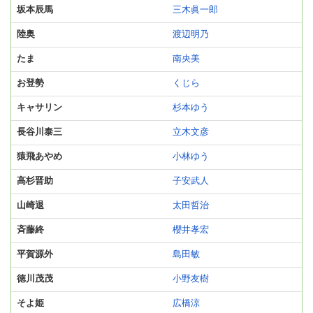
坂本辰馬
三木眞一郎
陸奥
渡辺明乃
たま
南央美
お登勢
くじら
キャサリン
杉本ゆう
長谷川泰三
立木文彦
猿飛あやめ
小林ゆう
高杉晋助
子安武人
山崎退
太田哲治
斉藤終
櫻井孝宏
平賀源外
島田敏
徳川茂茂
小野友樹
そよ姫
広橋涼