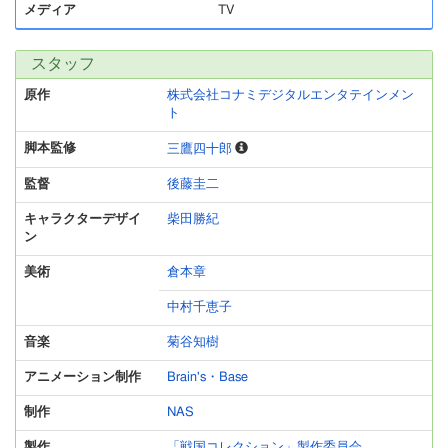
メディア
TV
スタッフ
原作
株式会社コナミデジタルエンタテインメン
ト
脚本監修
三鷹四十郎
監督
後藤圭二
キャラクターデザイ
柴田勝紀
ン
美術
倉本章
中村千恵子
音楽
菊谷知樹
アニメーション制作
Brain's・Base
制作
NAS
製作
「戦国コレクション」製作委員会