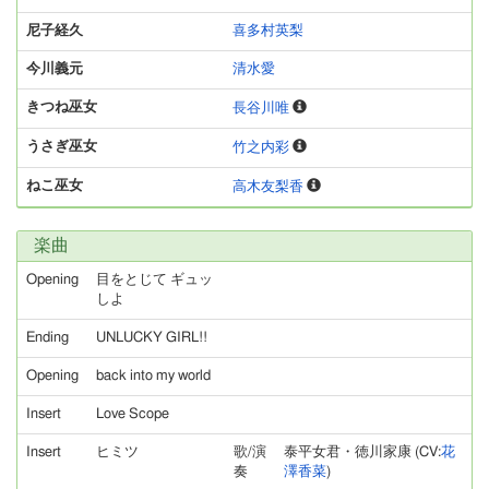
尼子経久
喜多村英梨
今川義元
清水愛
きつね巫女
長谷川唯
うさぎ巫女
竹之内彩
ねこ巫女
高木友梨香
楽曲
Opening
目をとじて ギュッ
しよ
Ending
UNLUCKY GIRL!!
Opening
back into my world
Insert
Love Scope
Insert
ヒミツ
歌/演
泰平女君・徳川家康 (CV:
花
奏
澤香菜
)