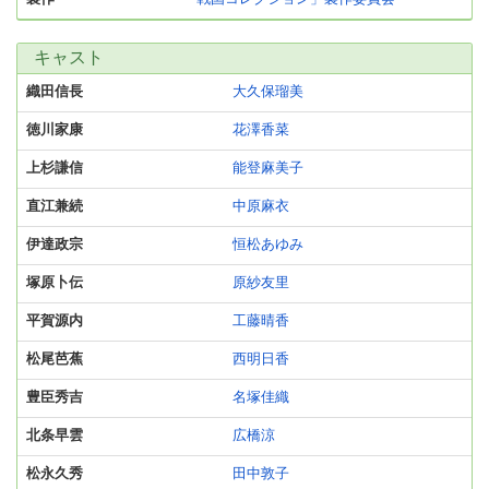
キャスト
織田信長
大久保瑠美
徳川家康
花澤香菜
上杉謙信
能登麻美子
直江兼続
中原麻衣
伊達政宗
恒松あゆみ
塚原卜伝
原紗友里
平賀源内
工藤晴香
松尾芭蕉
西明日香
豊臣秀吉
名塚佳織
北条早雲
広橋涼
松永久秀
田中敦子