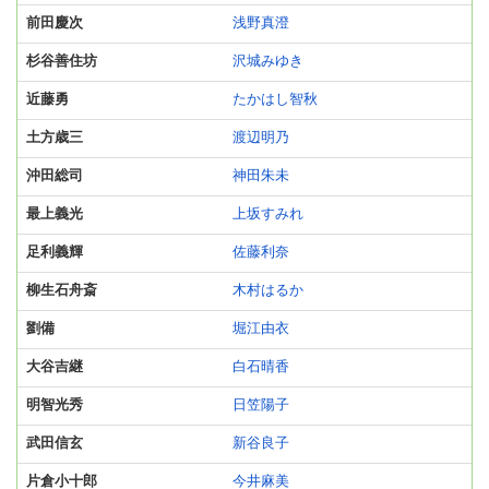
前田慶次
浅野真澄
杉谷善住坊
沢城みゆき
近藤勇
たかはし智秋
土方歳三
渡辺明乃
沖田総司
神田朱未
最上義光
上坂すみれ
足利義輝
佐藤利奈
柳生石舟斎
木村はるか
劉備
堀江由衣
大谷吉継
白石晴香
明智光秀
日笠陽子
武田信玄
新谷良子
片倉小十郎
今井麻美