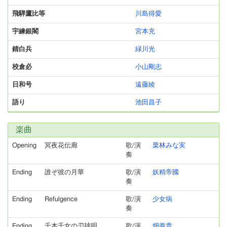
飛騨鷹比等
川島得愛
宇練銀閣
宮本充
錆白兵
緑川光
校倉必
小山剛志
日和号
遠藤綾
語り
池田昌子
楽曲
Opening
冥夜花伝廊
歌/演
栗林みな実
奏
Ending
誰ぞ彼の月華
歌/演
妖精帝國
奏
Ending
Refulgence
歌/演
少女病
奏
Ending
千本千女の刃毬唄
歌/演
畑亜貴