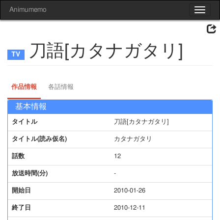
Animumemo
Toggle
navigat
刀語[カタナガタリ]
作品情報
各話情報
基本情報
タイトル
刀語[カタナガタリ]
タイトル(読み仮名)
カタナガタリ
話数
12
放送時間(分)
-
開始日
2010-01-26
終了日
2010-12-11