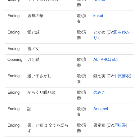
奏
Ending
虚無の華
歌/演
kukui
奏
Ending
愛と誠
歌/演
とがめ (CV:
田村ゆか
奏
り
)
Ending
雪ノ女
Opening
刀と鞘
歌/演
ALI PROJECT
奏
Ending
迷い子さがし
歌/演
鑢七実 (CV:
中原麻衣
)
奏
Ending
からくり眠り談
歌/演
のみこ
奏
Ending
証
歌/演
Annabel
奏
Ending
否、と姫は 全てを語ら
歌/演
否定姫 (CV:
戸松遥
)
ず
奏