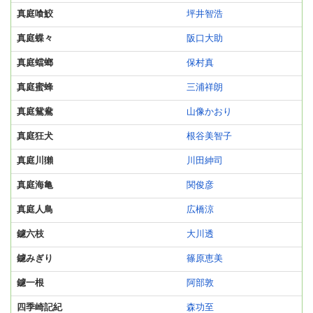
真庭喰鮫
坪井智浩
真庭蝶々
阪口大助
真庭蟷螂
保村真
真庭蜜蜂
三浦祥朗
真庭鴛鴦
山像かおり
真庭狂犬
根谷美智子
真庭川獺
川田紳司
真庭海亀
関俊彦
真庭人鳥
広橋涼
鑢六枝
大川透
鑢みぎり
篠原恵美
鑢一根
阿部敦
四季崎記紀
森功至