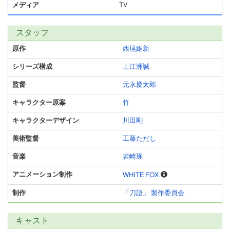
メディア
TV
スタッフ
原作
西尾維新
シリーズ構成
上江洲誠
監督
元永慶太郎
キャラクター原案
竹
キャラクターデザイン
川田剛
美術監督
工藤ただし
音楽
岩崎琢
アニメーション制作
WHITE FOX
制作
「刀語」 製作委員会
キャスト