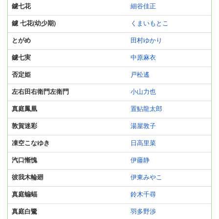
鑢七花
細谷佳正
鑢 七花(幼少期)
くまいもとこ
とがめ
田村ゆかり
鑢七実
中原麻衣
否定姫
戸松遙
左右田右衛門左衛門
小山力也
真庭鳳凰
置鮎龍太郎
敦賀迷彩
湯屋敦子
凍空こなゆき
日高里菜
汽口慚愧
伊藤静
彼我木輪廻
伊東みやこ
真庭蝙蝠
鈴木千尋
真庭白鷺
羽多野渉