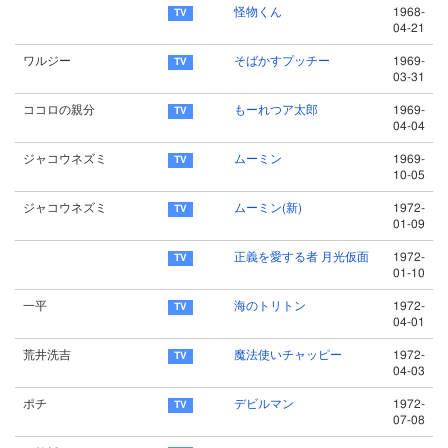
怪物くん
1968-
04-21
ワルジー
そばかすプッチー
1969-
03-31
ココロの親分
もーれつア太郎
1969-
04-04
ジャコウネズミ
ムーミン
1969-
10-05
ジャコウネズミ
ムーミン(新)
1972-
01-09
正義を愛する者 月光仮面
1972-
01-10
一平
海のトリトン
1972-
04-01
荒井洗吉
魔法使いチャッピー
1972-
04-03
ポチ
デビルマン
1972-
07-08