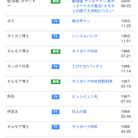
歌/演奏, ボヤッキ
劇場版 ヤッターマン 新ヤ
2009-
ー
ッターメカ大集合! オモチ
08-22
ャの国で大決戦だコロン!
ボス
狼少年ケン
1963-
11-25
ガリガリ博士
ハッスルパンチ
1965-
11-01
ギルモア博士
サイボーグ009
1966-
07-21
ガッポリ社長
とびだせ!バッチリ
1966-
11-14
ギルモア博士
サイボーグ009 怪獣戦争
1967-
03-19
所長
ピュンピュン丸
1967-
07-03
伴宙太
巨人の星
1968-
03-30
ギルモア博士
サイボーグ009
1968-
04-05