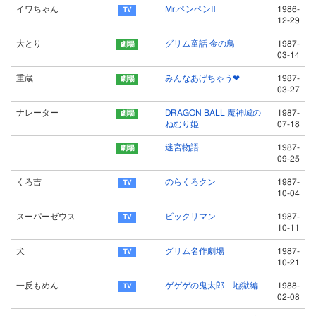
イワちゃん
Mr.ペンペンⅡ
1986-
12-29
大とり
グリム童話 金の鳥
1987-
03-14
重蔵
みんなあげちゃう❤
1987-
03-27
ナレーター
DRAGON BALL 魔神城の
1987-
ねむり姫
07-18
迷宮物語
1987-
09-25
くろ吉
のらくろクン
1987-
10-04
スーパーゼウス
ビックリマン
1987-
10-11
犬
グリム名作劇場
1987-
10-21
一反もめん
ゲゲゲの鬼太郎 地獄編
1988-
02-08