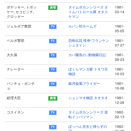
ボヤッキー, トボッ
タイムボカンシリーズ タ
1981-
ケー, セコビッチ,
イムパトロール隊 オタス
03-14
グロッキー
ケマン
ジェルボア教授
ルパン対ホームズ
1981-
05-05
ベルボ警部
恐怖伝説 怪奇!フランケン
1981-
シュタイン
07-27
大久保
カバ園長の…動物園日記
1981-
08-23
ナレーター
ぼくらマンガ家 トキワ荘
1981-
物語
10-03
パンチョ・ポンチ
銀河旋風ブライガー
1981-
ョ
10-06
総理大臣
シュンマオ物語 タオタオ
1981-
12-26
コスイネン
タイムボカンシリーズ 逆
1982-
転イッパツマン
02-13
ぽっぺん先生と帰らずの
1982-