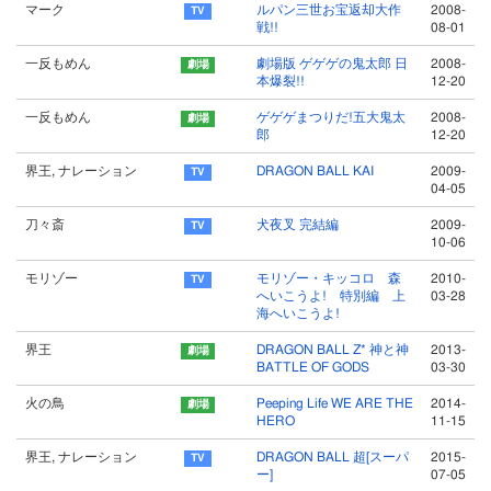
マーク
ルパン三世お宝返却大作
2008-
戦!!
08-01
一反もめん
劇場版 ゲゲゲの鬼太郎 日
2008-
本爆裂!!
12-20
一反もめん
ゲゲゲまつりだ!五大鬼太
2008-
郎
12-20
界王, ナレーション
DRAGON BALL KAI
2009-
04-05
刀々斎
犬夜叉 完結編
2009-
10-06
モリゾー
モリゾー・キッコロ 森
2010-
へいこうよ! 特別編 上
03-28
海へいこうよ!
界王
DRAGON BALL Z* 神と神
2013-
BATTLE OF GODS
03-30
火の鳥
Peeping Life WE ARE THE
2014-
HERO
11-15
界王, ナレーション
DRAGON BALL 超[スーパ
2015-
ー]
07-05