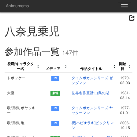
Animumemo
Toggle
navigat
八奈見乗児
参加作品一覧
147件
役職/キャラクタ
開始
ー名
メディア
作品タイトル
日
トボッケー
タイムボカンシリーズ ゼ
1979-
ンダマン
02-03
大臣
世界名作童話 白鳥の湖
1981-
03-14
歌/演奏, ボヤッキ
タイムボカンシリーズ ヤ
1977-
ー
ッターマン
01-01
歌/演奏, 亀
祝[ハピ★ラキ]ビックリマ
2006-
ン
10-15