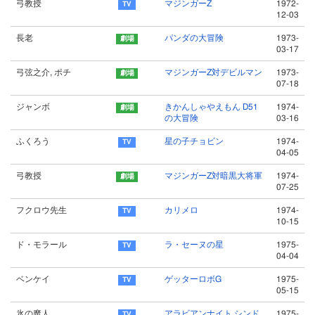
弓教授
マジンガーZ
1972-
12-03
長老
パンダの大冒険
1973-
03-17
弓弦之介, ポチ
マジンガーZ対デビルマン
1973-
07-18
ジャンボ
きかんしゃやえもん D51
1974-
の大冒険
03-16
ふくろう
星の子チョビン
1974-
04-05
弓教授
マジンガーZ対暗黒大将軍
1974-
07-25
フクロウ先生
カリメロ
1974-
10-15
ド・モラール
ラ・セーヌの星
1975-
04-04
ベンケイ
ゲッターロボG
1975-
05-15
氷の魔人
アラビアンナイト シンド
1975-