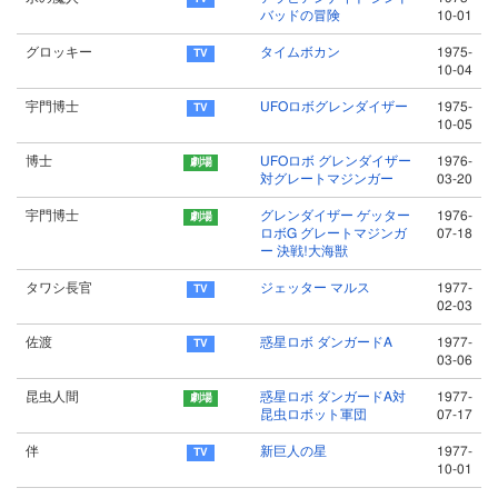
バッドの冒険
10-01
グロッキー
タイムボカン
1975-
10-04
宇門博士
UFOロボグレンダイザー
1975-
10-05
博士
UFOロボ グレンダイザー
1976-
対グレートマジンガー
03-20
宇門博士
グレンダイザー ゲッター
1976-
ロボG グレートマジンガ
07-18
ー 決戦!大海獣
タワシ長官
ジェッター マルス
1977-
02-03
佐渡
惑星ロボ ダンガードA
1977-
03-06
昆虫人間
惑星ロボ ダンガードA対
1977-
昆虫ロボット軍団
07-17
伴
新巨人の星
1977-
10-01