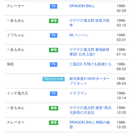
ナレーター
DRAGON BALL
1986-
02-26
一反もめん
ゲゲゲの鬼太郎 妖怪大戦
1986-
争
03-15
イワちゃん
Mr.ペンペン
1986-
03-31
一反もめん
ゲゲゲの鬼太郎 最強妖怪
1986-
軍団! 日本上陸!!
07-12
張松
三国志Ⅱ 天翔ける英雄たち
1986-
08-22
銀河探査2100年ボーダー
1986-
プラネット
08-24
インチ鬼大王
ドテラマン
1986-
10-14
一反もめん
ゲゲゲの鬼太郎 激突 !異次
1986-
元妖怪の大反乱
12-20
ナレーター
DRAGON BALL 神龍の秘
1986-
密
12-20