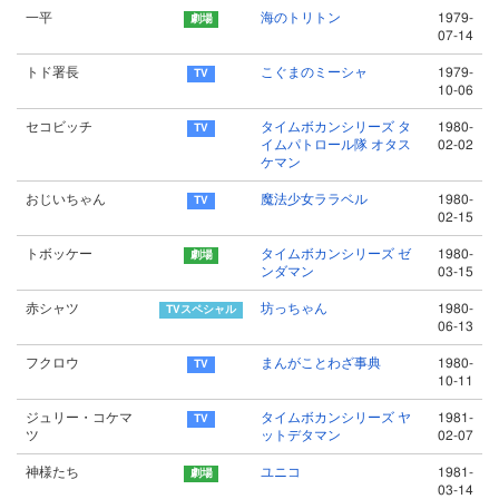
一平
海のトリトン
1979-
07-14
トド署長
こぐまのミーシャ
1979-
10-06
セコビッチ
タイムボカンシリーズ タ
1980-
イムパトロール隊 オタス
02-02
ケマン
おじいちゃん
魔法少女ララベル
1980-
02-15
トボッケー
タイムボカンシリーズ ゼ
1980-
ンダマン
03-15
赤シャツ
坊っちゃん
1980-
06-13
フクロウ
まんがことわざ事典
1980-
10-11
ジュリー・コケマ
タイムボカンシリーズ ヤ
1981-
ツ
ットデタマン
02-07
神様たち
ユニコ
1981-
03-14