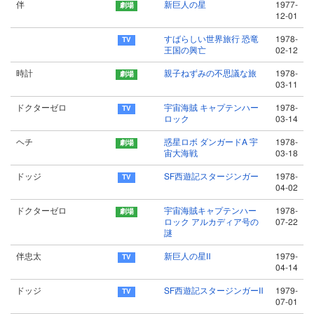
伴
新巨人の星
1977-
12-01
すばらしい世界旅行 恐竜
1978-
王国の興亡
02-12
時計
親子ねずみの不思議な旅
1978-
03-11
ドクターゼロ
宇宙海賊 キャプテンハー
1978-
ロック
03-14
ヘチ
惑星ロボ ダンガードA 宇
1978-
宙大海戦
03-18
ドッジ
SF西遊記スタージンガー
1978-
04-02
ドクターゼロ
宇宙海賊キャプテンハー
1978-
ロック アルカディア号の
07-22
謎
伴忠太
新巨人の星Ⅱ
1979-
04-14
ドッジ
SF西遊記スタージンガーⅡ
1979-
07-01