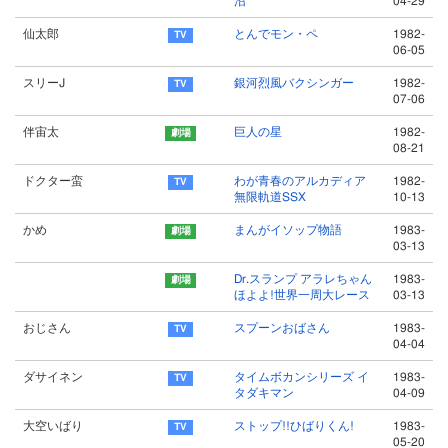
沼
04-29
仙太郎
とんでモン・ペ
1982-
06-05
スリーJ
銀河烈風バクシンガー
1982-
07-06
伴宙太
巨人の星
1982-
08-21
ドクター蛮
わが青春のアルカディア
1982-
無限軌道SSX
10-13
かめ
まんがイソップ物語
1983-
03-13
Dr.スランプ アラレちゃん
1983-
ほよよ!世界一周大レース
03-13
おじさん
スプーンおばさん
1983-
04-04
ダサイネン
タイムボカンシリーズ イ
1983-
タダキマン
04-09
大空いばり
ストップ!!ひばりくん!
1983-
05-20