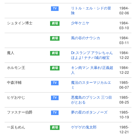
リトル・エル・シドの冒
1984-
険
02-06
シュタイン博士
少年ケニヤ
1984-
03-10
風の谷のナウシカ
1984-
03-11
魔人
Dr.スランプ アラレちゃん
1984-
ほよよ! ナナバ城の秘宝
12-22
ホルモン王
キン肉マン 大暴れ!正義超
1984-
人
12-22
中森洋輔
魔法のスターマジカルエ
1985-
ミ
06-07
ヒゲおやじ
悪魔島のプリンス 三つ目
1985-
がとおる
08-25
ファスナー伯爵
夢の星のボタンノーズ
1985-
10-19
一反もめん
ゲゲゲの鬼太郎
1985-
12-21