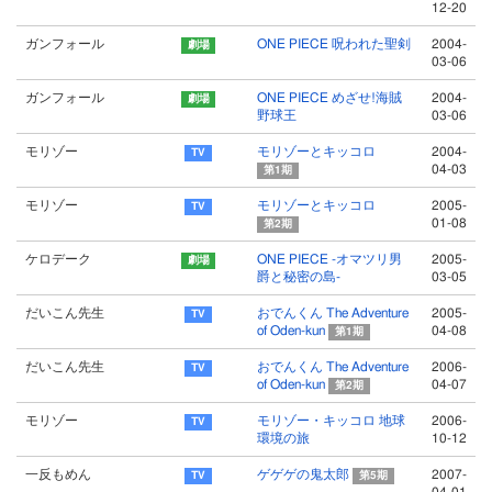
12-20
ガンフォール
ONE PIECE 呪われた聖剣
2004-
03-06
ガンフォール
ONE PIECE めざせ!海賊
2004-
野球王
03-06
モリゾー
モリゾーとキッコロ
2004-
04-03
第1期
モリゾー
モリゾーとキッコロ
2005-
01-08
第2期
ケロデーク
ONE PIECE -オマツリ男
2005-
爵と秘密の島-
03-05
だいこん先生
おでんくん The Adventure
2005-
of Oden-kun
04-08
第1期
だいこん先生
おでんくん The Adventure
2006-
of Oden-kun
04-07
第2期
モリゾー
モリゾー・キッコロ 地球
2006-
環境の旅
10-12
一反もめん
ゲゲゲの鬼太郎
2007-
第5期