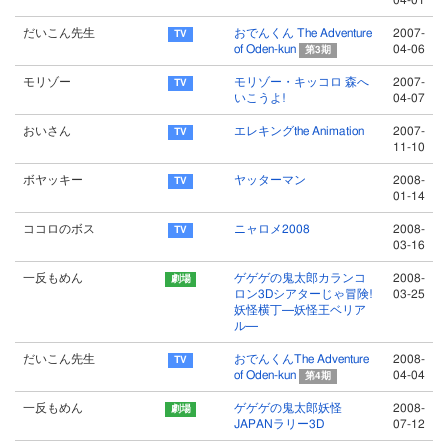
04-01
だいこん先生
おでんくん The Adventure
2007-
of Oden-kun
04-06
第3期
モリゾー
モリゾー・キッコロ 森へ
2007-
いこうよ!
04-07
おいさん
エレキングthe Animation
2007-
11-10
ボヤッキー
ヤッターマン
2008-
01-14
ココロのボス
ニャロメ2008
2008-
03-16
一反もめん
ゲゲゲの鬼太郎カランコ
2008-
ロン3Dシアターじゃ冒険!
03-25
妖怪横丁─妖怪王ベリア
ル─
だいこん先生
おでんくんThe Adventure
2008-
of Oden-kun
04-04
第4期
一反もめん
ゲゲゲの鬼太郎妖怪
2008-
JAPANラリー3D
07-12