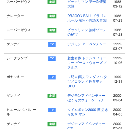
スーパーゼウス
ビックリマン 第一次聖魔
1988-
大戦
03-12
ナレーター
DRAGON BALL ドラゴン
1988-
ボール 魔訶不思議大冒険!!
07-23
スーパーゼウス
ビックリマン 無縁ゾーン
1988-
の秘宝
07-23
ゲンナイ
デジモン アドベンチャー
1999-
03-07
シークランプ
超生命体 トランスフォー
1999-
マー ビーストウォーズ メ
10-06
タルス
ボヤッキー
世紀末伝説 ワンダフル タ
1999-
ツノコランド 円盤星人
12-31
UBO
ゲンナイ
デジモンアドベンチャー
2000-
ぼくらのウォーゲーム!
03-04
ヒエール, シバレー
タイムボカン2000 怪盗 き
2000-
ル
らめき マン
04-05
ゲンナイ
デジモンアドベンチャー
2000-
0*2
07-08