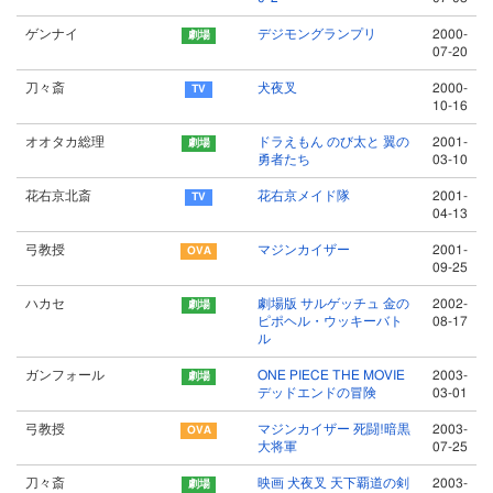
ゲンナイ
デジモングランプリ
2000-
07-20
刀々斎
犬夜叉
2000-
10-16
オオタカ総理
ドラえもん のび太と 翼の
2001-
勇者たち
03-10
花右京北斎
花右京メイド隊
2001-
04-13
弓教授
マジンカイザー
2001-
09-25
ハカセ
劇場版 サルゲッチュ 金の
2002-
ピポヘル・ウッキーバト
08-17
ル
ガンフォール
ONE PIECE THE MOVIE
2003-
デッドエンドの冒険
03-01
弓教授
マジンカイザー 死闘!暗黒
2003-
大将軍
07-25
刀々斎
映画 犬夜叉 天下覇道の剣
2003-