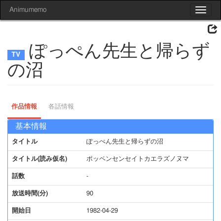
Animumemo
Toggle
navigat
ぽっぺん先生と帰らず
の沼
作品情報
各話情報
基本情報
タイトル
ぽっぺん先生と帰らずの沼
タイトル(読み仮名)
ポッペンセンセイトカエラズノヌマ
話数
-
放送時間(分)
90
開始日
1982-04-29