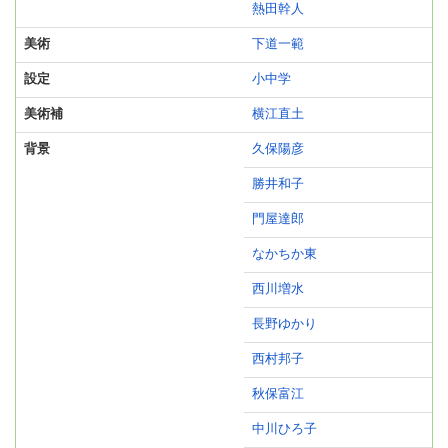
熱田幹人
美術
下道一範
設定
小中学
美術補
横江直土
背景
久保陽彦
勝井和子
門屋達郎
なかちか東
西川増水
長野ゆかり
西村邦子
秋保富江
中川ひろ子