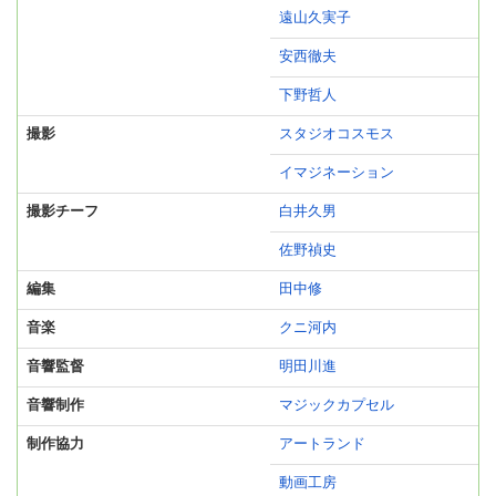
遠山久実子
安西徹夫
下野哲人
撮影
スタジオコスモス
イマジネーション
撮影チーフ
白井久男
佐野禎史
編集
田中修
音楽
クニ河内
音響監督
明田川進
音響制作
マジックカプセル
制作協力
アートランド
動画工房