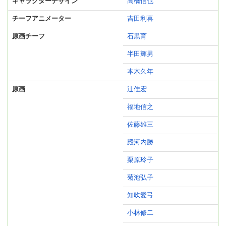
キャラクターデザイン
高橋信也
チーフアニメーター
吉田利喜
原画チーフ
石黒育
半田輝男
本木久年
原画
辻佳宏
福地信之
佐藤雄三
殿河内勝
栗原玲子
菊池弘子
知吹愛弓
小林修二