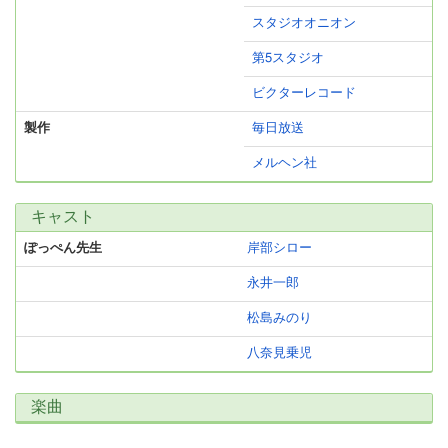
スタジオオニオン
第5スタジオ
ビクターレコード
製作
毎日放送
メルヘン社
キャスト
ぽっぺん先生
岸部シロー
永井一郎
松島みのり
八奈見乗児
楽曲