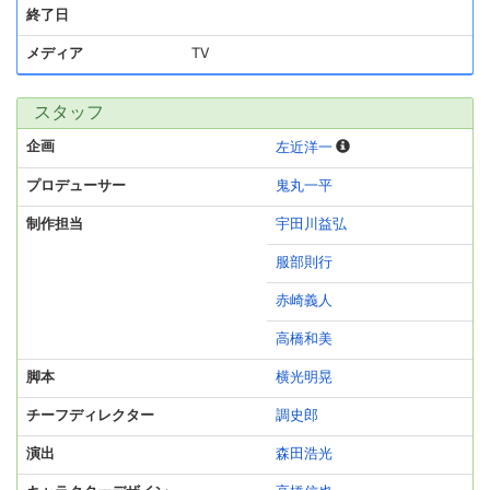
終了日
メディア
TV
スタッフ
企画
左近洋一
プロデューサー
鬼丸一平
制作担当
宇田川益弘
服部則行
赤崎義人
高橋和美
脚本
横光明晃
チーフディレクター
調史郎
演出
森田浩光