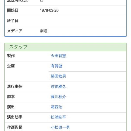
放送時間(分)
27
開始日
1976-03-20
終了日
メディア
劇場
スタッフ
製作
今田智憲
企画
有賀健
勝田稔男
進行主任
佐伯雅久
脚本
藤川桂介
演出
葛西治
演出助手
松浦錠平
作画監督
小松原一男