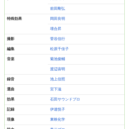
前田剛弘
特殊効果
岡田良明
壇合昇
撮影
菅谷信行
編集
松原千佳子
音楽
菊池俊輔
渡辺宙明
録音
池上信照
選曲
宮下滋
効果
石田サウンドプロ
記録
伊達悦子
現像
東映化学