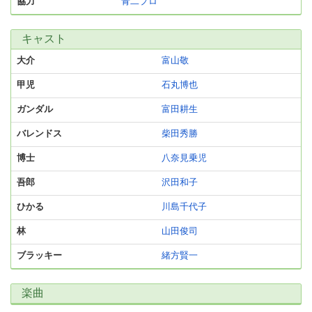
協力
青二プロ
キャスト
大介
富山敬
甲児
石丸博也
ガンダル
富田耕生
バレンドス
柴田秀勝
博士
八奈見乗児
吾郎
沢田和子
ひかる
川島千代子
林
山田俊司
ブラッキー
緒方賢一
楽曲