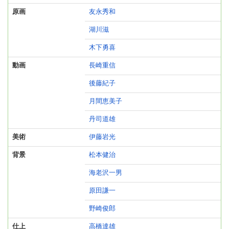
原画
友永秀和
湖川滋
木下勇喜
動画
長崎重信
後藤紀子
月間恵美子
丹司道雄
美術
伊藤岩光
背景
松本健治
海老沢一男
原田謙一
野崎俊郎
仕上
高橋達雄