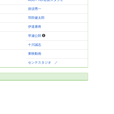
ACC PRO.谷原スタジオ
掛須秀一
羽田健太郎
伊達康将
早瀬公郎
十川誠志
東映動画
センテスタジオ ／