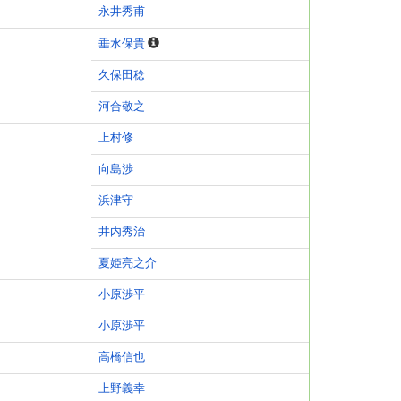
永井秀甫
垂水保貴
久保田稔
河合敬之
上村修
向島渉
浜津守
井内秀治
夏姫亮之介
小原渉平
小原渉平
高橋信也
上野義幸