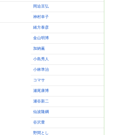
岡迫亘弘
神村幸子
緒方泰彦
金山明博
加納薫
小島秀人
小林準治
コマサ
瀬尾康博
瀬谷新二
仙波隆綱
谷沢豊
野間とし