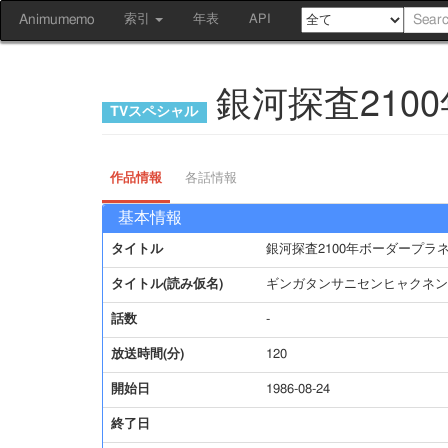
Animumemo
索引
年表
API
銀河探査210
作品情報
各話情報
基本情報
タイトル
銀河探査2100年ボーダープラ
タイトル(読み仮名)
ギンガタンサニセンヒャクネン
話数
-
放送時間(分)
120
開始日
1986-08-24
終了日