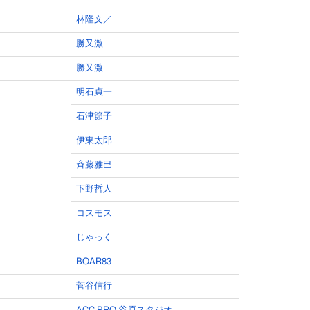
林隆文／
勝又激
勝又激
明石貞一
石津節子
伊東太郎
斉藤雅巳
下野哲人
コスモス
じゃっく
BOAR83
菅谷信行