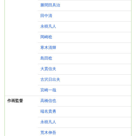
勝間田具治
田中清
永樹凡人
岡崎稔
寒木清輝
島田稔
大貫信夫
古沢日出夫
宮崎一哉
作画監督
高橋信也
端名貴勇
永樹凡人
荒木伸吾