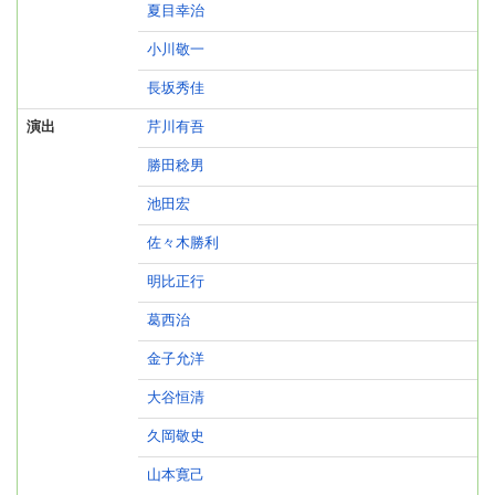
夏目幸治
小川敬一
長坂秀佳
演出
芹川有吾
勝田稔男
池田宏
佐々木勝利
明比正行
葛西治
金子允洋
大谷恒清
久岡敬史
山本寛己