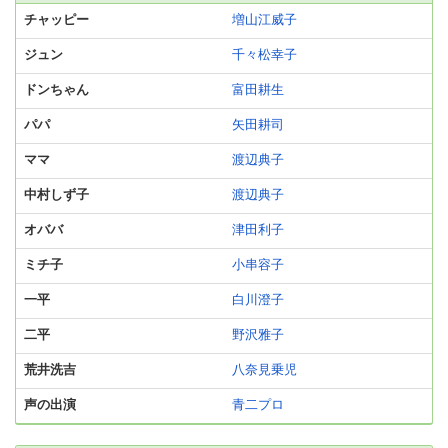
チャッピー
増山江威子
ジュン
千々松幸子
ドンちゃん
富田耕生
パパ
矢田耕司
ママ
渡辺典子
中村しず子
渡辺典子
オババ
津田利子
ミチ子
小串容子
一平
白川澄子
二平
野沢雅子
荒井洗吉
八奈見乗児
声の出演
青二プロ