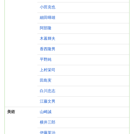
小田克也
細田暉雄
阿部隆
木暮輝夫
香西隆男
平野純
上村栄司
田島実
白川忠志
江藤文男
美術
山崎誠
横井三郎
伊藤英治