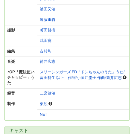
浦田又治
遠藤重義
撮影
町田賢樹
武田寛
編集
古村均
音楽
筒井広志
♪OP「魔法使い
スリーシンガーズ ED「ドンちゃんのうた」うた/
チャッピー」う
富田耕生 以上、作詞/小薗江圭子 作曲/筒井広志
た
録音
二宮健治
制作
東映
NET
キャスト