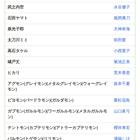
武之内空
水谷優子
石田ヤマト
風間勇刀
泉光子郎
天神有海
太刀川ミミ
前田愛
高石タケル
小西寛子
城戸丈
菊池正美
ヒカリ
荒木香恵
アグモン(グレイモン)(メタルグレイモン)(ウォーグレイ
坂本千夏
モン)
ピヨモン(バードラモン)(ガルダモン)
重松花鳥
ガブモン(ガルルモン)(ワーガルルモン)(メタルガルルモ
山口眞弓
ン)
テントモン(カブテリモン)(アトラーカブテリモン)
櫻井孝宏
パルモン(トゲモン)(リリモン)
溝脇しほ