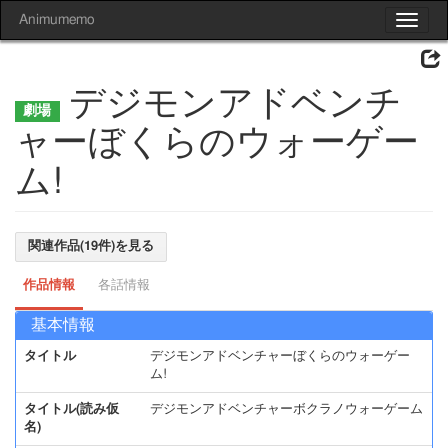
Animumemo
Toggle
navigat
デジモンアドベンチ
ャーぼくらのウォーゲー
ム!
関連作品(19件)を見る
作品情報
各話情報
基本情報
タイトル
デジモンアドベンチャーぼくらのウォーゲー
ム!
タイトル(読み仮
デジモンアドベンチャーボクラノウォーゲーム
名)