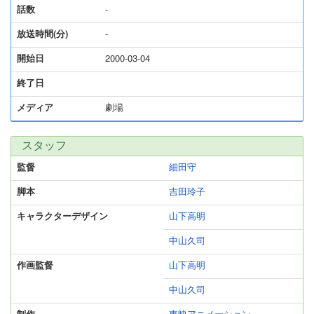
話数
-
放送時間(分)
-
開始日
2000-03-04
終了日
メディア
劇場
スタッフ
監督
細田守
脚本
吉田玲子
キャラクターデザイン
山下高明
中山久司
作画監督
山下高明
中山久司