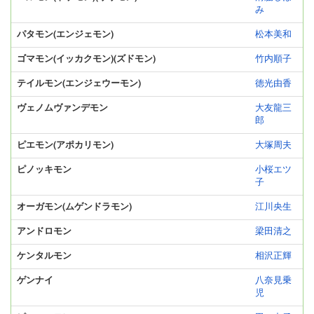
み
パタモン(エンジェモン)
松本美和
ゴマモン(イッカクモン)(ズドモン)
竹内順子
テイルモン(エンジェウーモン)
徳光由香
ヴェノムヴァンデモン
大友龍三
郎
ピエモン(アポカリモン)
大塚周夫
ピノッキモン
小桜エツ
子
オーガモン(ムゲンドラモン)
江川央生
アンドロモン
梁田清之
ケンタルモン
相沢正輝
ゲンナイ
八奈見乗
児