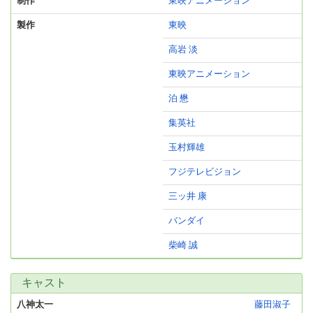
制作
東映アニメーション
製作
東映
高岩 淡
東映アニメーション
泊 懋
集英社
玉村輝雄
フジテレビジョン
三ッ井 康
バンダイ
柴崎 誠
キャスト
八神太一
藤田淑子