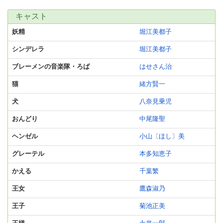
キャスト
妖精
堀江美都子
シンデレラ
堀江美都子
ブレーメンの音楽隊・ろば
はせさん治
猫
緒方賢一
犬
八奈見乗児
おんどり
中尾隆聖
ヘンゼル
小山〔ほし〕美
グレーテル
本多知恵子
かえる
千葉繁
王女
鷹森淑乃
王子
菊池正美