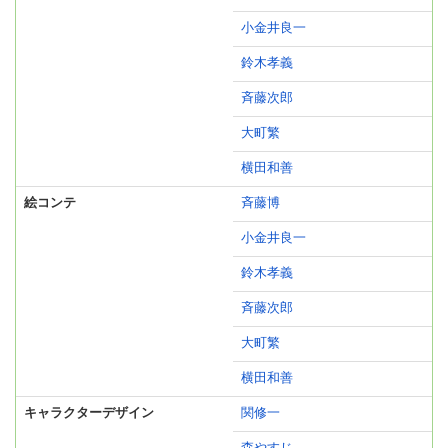
小金井良一
鈴木孝義
斉藤次郎
大町繁
横田和善
絵コンテ
斉藤博
小金井良一
鈴木孝義
斉藤次郎
大町繁
横田和善
キャラクターデザイン
関修一