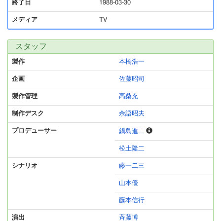
終了日
1988-03-30
メディア
TV
スタッフ
製作
本橋浩一
企画
佐藤昭司
製作管理
高桑充
制作デスク
余語昭夫
プロデューサー
鍋島進二
松土隆二
シナリオ
藤一二三
山本優
藤本信行
演出
斉藤博