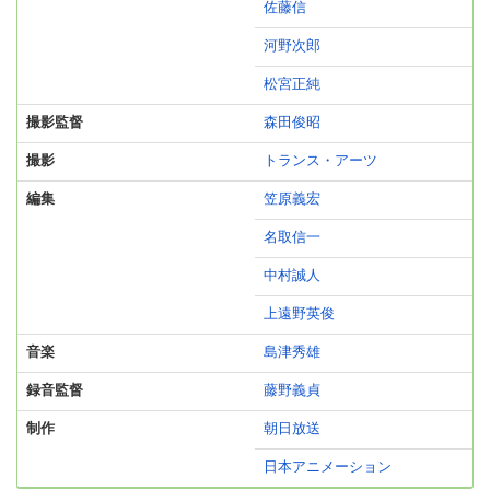
佐藤信
河野次郎
松宮正純
撮影監督
森田俊昭
撮影
トランス・アーツ
編集
笠原義宏
名取信一
中村誠人
上遠野英俊
音楽
島津秀雄
録音監督
藤野義貞
制作
朝日放送
日本アニメーション