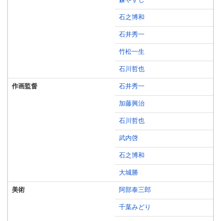
森やすじ
石之博和
石井秀一
竹松一生
石川哲也
作画監督
石井秀一
加藤興治
石川哲也
武内啓
石之博和
大城勝
美術
阿部泰三郎
千葉みどり