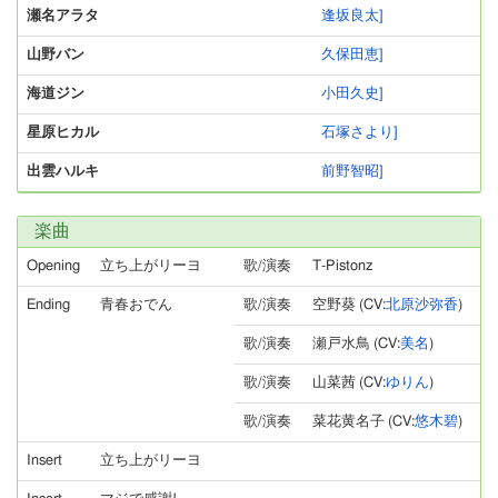
瀬名アラタ
逢坂良太]
山野バン
久保田恵]
海道ジン
小田久史]
星原ヒカル
石塚さより]
出雲ハルキ
前野智昭]
楽曲
Opening
立ち上がリーヨ
歌/演奏
T-Pistonz
Ending
青春おでん
歌/演奏
空野葵 (CV:
北原沙弥香
)
歌/演奏
瀬戸水鳥 (CV:
美名
)
歌/演奏
山菜茜 (CV:
ゆりん
)
歌/演奏
菜花黄名子 (CV:
悠木碧
)
Insert
立ち上がリーヨ