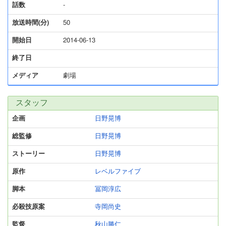
話数
-
放送時間(分)
50
開始日
2014-06-13
終了日
メディア
劇場
スタッフ
企画
日野晃博
総監修
日野晃博
ストーリー
日野晃博
原作
レベルファイブ
脚本
冨岡淳広
必殺技原案
寺岡尚史
監督
秋山勝仁