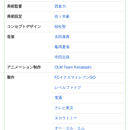
美術監督
西倉力
美術設定
佐々木豪
コンセプトデザイン
枝松聖
音楽
光田康典
亀岡夏海
寺田志保
アニメーション制作
OLM Team Koitabashi
製作
FCイナズマイレブンGO
レベルファイブ
電通
テレビ東京
タカラトミー
オー・エル・エム