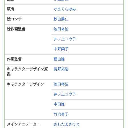
演出
かまくらゆみ
絵コンテ
秋山勝仁
総作画監督
池田裕治
井ノ上ユウ子
中野繭子
作画監督
横山隆
キャラクターデザイン原
長野拓造
案
キャラクターデザイン
池田裕治
井ノ上ユウ子
本田隆
竹内杏子
メインアニメーター
さわだまさひと