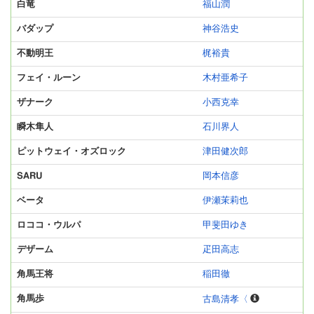
白竜
福山潤
バダップ
神谷浩史
不動明王
梶裕貴
フェイ・ルーン
木村亜希子
ザナーク
小西克幸
瞬木隼人
石川界人
ピットウェイ・オズロック
津田健次郎
SARU
岡本信彦
ベータ
伊瀬茉莉也
ロココ・ウルパ
甲斐田ゆき
デザーム
疋田高志
角馬王将
稲田徹
角馬歩
古島清孝〈