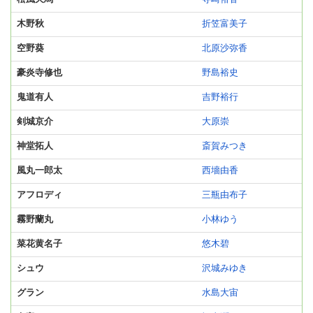
木野秋
折笠富美子
空野葵
北原沙弥香
豪炎寺修也
野島裕史
鬼道有人
吉野裕行
剣城京介
大原崇
神堂拓人
斎賀みつき
風丸一郎太
西墻由香
アフロディ
三瓶由布子
霧野蘭丸
小林ゆう
菜花黄名子
悠木碧
シュウ
沢城みゆき
グラン
水島大宙