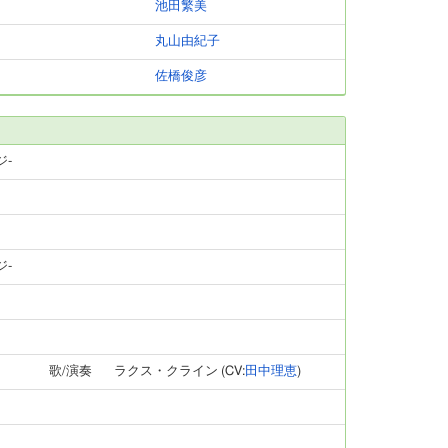
池田繁美
丸山由紀子
佐橋俊彦
ジ-
ジ-
歌/演奏
ラクス・クライン (CV:
田中理恵
)