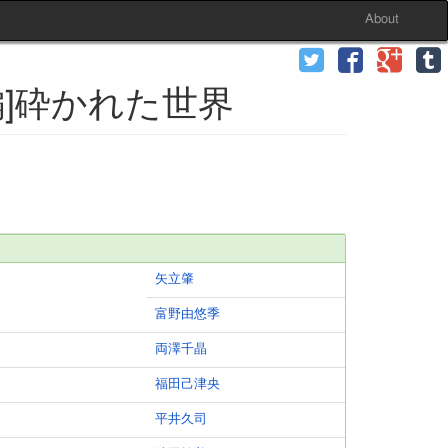
About
集編]砕かれた世界
矢立肇
富野由悠季
両澤千晶
福田己津央
平井久司