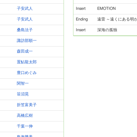
子安武人
Insert
EMOTION
子安武人
Ending
遠雷 ～遠くにある明
桑島法子
Insert
深海の孤独
諏訪部順一
森田成一
置鮎龍太郎
豊口めぐみ
関智一
笹沼晃
折笠富美子
高橋広樹
千葉一伸