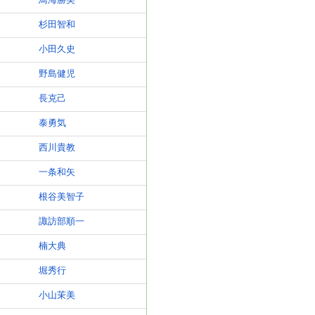
鳥海勝美
杉田智和
小田久史
野島健児
長克己
泰勇気
西川貴教
一条和矢
根谷美智子
諏訪部順一
楠大典
堀秀行
小山茉美