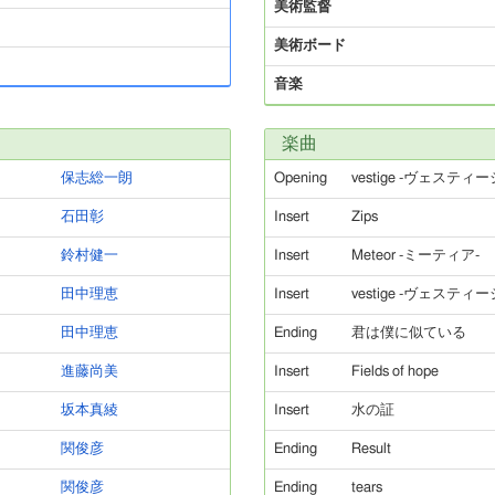
美術監督
美術ボード
音楽
楽曲
保志総一朗
Opening
vestige -ヴェスティー
石田彰
Insert
Zips
鈴村健一
Insert
Meteor -ミーティア-
田中理恵
Insert
vestige -ヴェスティー
田中理恵
Ending
君は僕に似ている
進藤尚美
Insert
Fields of hope
坂本真綾
Insert
水の証
関俊彦
Ending
Result
関俊彦
Ending
tears