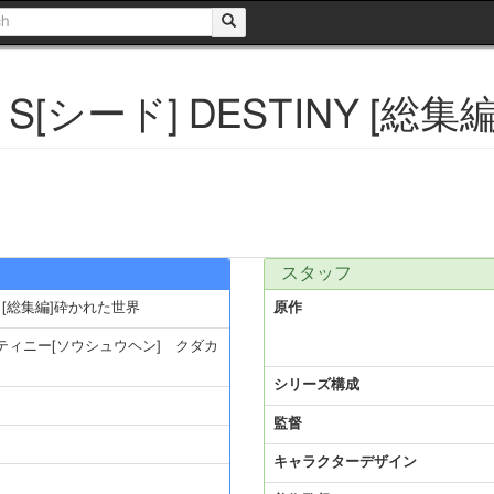
[シード] DESTINY [総
スタッフ
Y [総集編]砕かれた世界
原作
ィニー[ソウシュウヘン] クダカ
シリーズ構成
監督
キャラクターデザイン