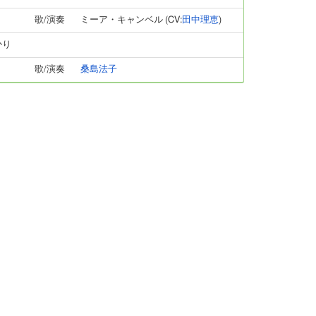
歌/演奏
ミーア・キャンベル (CV:
田中理恵
)
かり
歌/演奏
桑島法子