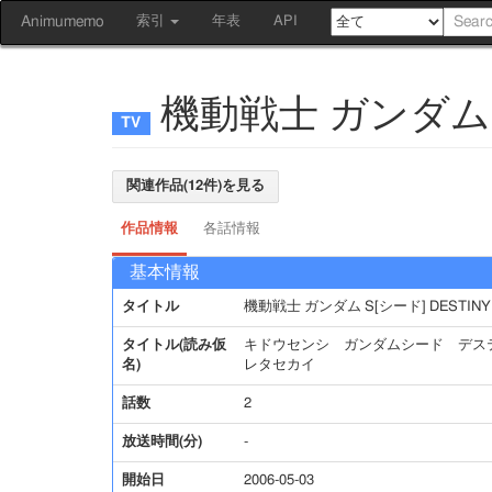
Animumemo
索引
年表
API
機動戦士 ガンダム S
関連作品(12件)を見る
作品情報
各話情報
基本情報
タイトル
機動戦士 ガンダム S[シード] DESTIN
タイトル(読み仮
キドウセンシ ガンダムシード デステ
名)
レタセカイ
話数
2
放送時間(分)
-
開始日
2006-05-03