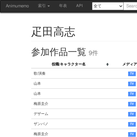
Animumemo
索引
年表
API
疋田高志
参加作品一覧
9件
役職/キャラクター名
メディア
歌/演奏
山本
山本
梅原圭介
デザーム
ザンパノ
梅原圭介