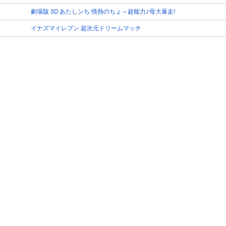
劇場版 3D あたしンち 情熱のちょ～超能力♪母大暴走!
イナズマイレブン 超次元ドリームマッチ